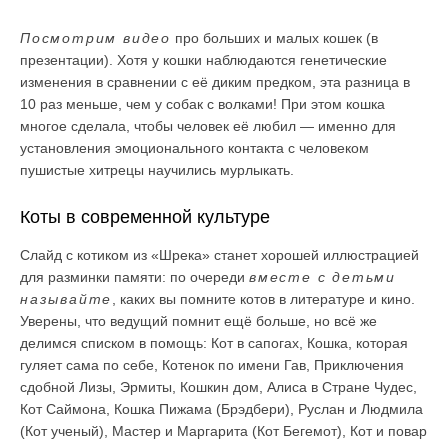
Посмотрим видео
про больших и малых кошек (в
презентации). Хотя у кошки наблюдаются генетические
изменения в сравнении с её диким предком, эта разница в
10 раз меньше, чем у собак с волками! При этом кошка
многое сделала, чтобы человек её любил — именно для
установления эмоционального контакта с человеком
пушистые хитрецы научились мурлыкать.
Коты в современной культуре
Слайд с котиком из «Шрека» станет хорошей иллюстрацией
для разминки памяти: по очереди
вместе с детьми
называйте
, каких вы помните котов в литературе и кино.
Уверены, что ведущий помнит ещё больше, но всё же
делимся списком в помощь: Кот в сапогах, Кошка, которая
гуляет сама по себе, Котенок по имени Гав, Приключения
сдобной Лизы, Эрмиты, Кошкин дом, Алиса в Стране Чудес,
Кот Саймона, Кошка Пижама (Брэдбери), Руслан и Людмила
(Кот ученый), Мастер и Маргарита (Кот Бегемот), Кот и повар