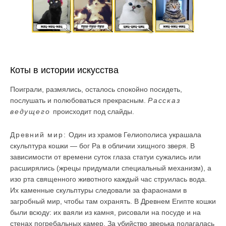
Коты в истории искусства
Поиграли, размялись, осталось спокойно посидеть,
послушать и полюбоваться прекрасным.
Рассказ
ведущего
происходит под слайды.
Древний мир:
Один из храмов Гелиополиса украшала
скульптура кошки — бог Ра в обличии хищного зверя. В
зависимости от времени суток глаза статуи сужались или
расширялись (жрецы придумали специальный механизм), а
изо рта священного животного каждый час струилась вода.
Их каменные скульптуры следовали за фараонами в
загробный мир, чтобы там охранять. В Древнем Египте кошки
были всюду: их ваяли из камня, рисовали на посуде и на
стенах погребальных камер. За убийство зверька полагалась