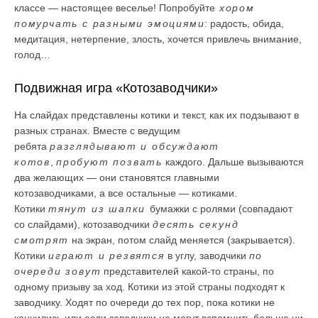
классе — настоящее веселье! Попробуйте
хором
помурчать с разными эмоциями
: радость, обида,
медитация, нетерпение, злость, хочется привлечь внимание,
голод…
Подвижная игра «Котозаводчики»
На слайдах представлены котики и текст, как их подзывают в
разных странах. Вместе с ведущим
ребята
разглядывают и обсуждают
котов
,
пробуют позвать
каждого. Дальше вызываются
два желающих — они становятся главными
котозаводчиками, а все остальные — котиками.
Котики
тянут из шапки
бумажки с ролями (совпадают
со слайдами), котозаводчики
десять секунд
смотрят
на экран, потом слайд меняется (закрывается).
Котики
играют и резвятся
в углу, заводчики
по
очереди зовут
представителей какой-то страны, по
одному призыву за ход. Котики из этой страны подходят к
заводчику. Ходят по очереди до тех пор, пока котики не
кончились или если заводчики не могут вспомнить больше ни