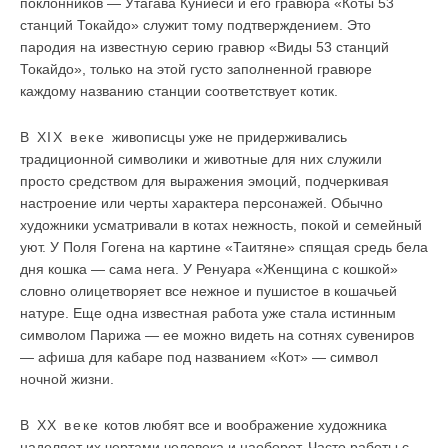
поклонников — Утагава Куниёси и его гравюра «Коты 53
станций Токайдо» служит тому подтверждением. Это
пародия на известную серию гравюр «Виды 53 станций
Токайдо», только на этой густо заполненной гравюре
каждому названию станции соответствует котик.
В XIX веке
живописцы уже не придерживались
традиционной символики и животные для них служили
просто средством для выражения эмоций, подчеркивая
настроение или черты характера персонажей. Обычно
художники усматривали в котах нежность, покой и семейный
уют. У Поля Гогена на картине «Таитяне» спящая средь бела
дня кошка — сама нега. У Ренуара «Женщина с кошкой»
словно олицетворяет все нежное и пушистое в кошачьей
натуре. Еще одна известная работа уже стала истинным
символом Парижа — ее можно видеть на сотнях сувениров
— афиша для кабаре под названием «Кот» — символ
ночной жизни.
В ХХ веке
котов любят все и воображение художника
наделяет их чертами человека и наоборот. Часто работы с