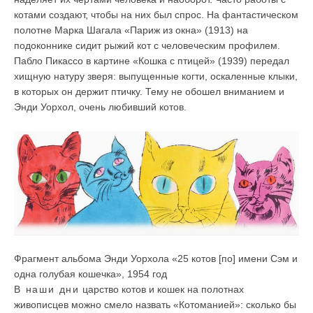
котами создают, чтобы на них был спрос. На фантастическом
полотне Марка Шагала «Париж из окна» (1913) на
подоконнике сидит рыжий кот с человеческим профилем.
Пабло Пикассо в картине «Кошка с птицей» (1939) передал
хищную натуру зверя: выпущенные когти, оскаленные клыки,
в которых он держит птичку. Тему не обошел вниманием и
Энди Уорхол, очень любивший котов.
Фрагмент альбома Энди Уорхола «25 котов [по] имени Сэм и
одна голубая кошечка», 1954 год
В наши дни
царство котов и кошек на полотнах
живописцев можно смело назвать «Котоманией»: сколько бы