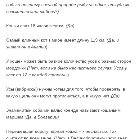
воды и поэтому в живой природе рыбу не едят, откуда же
возьмется эта любовь?)
Кошки спят 18 часов в сутки.
(Да)
Самый длинный кот в мире имеет длину 119 см.
(Да, и
живет он в Англии)
У кошек может быть разное количество усов с разных сторон
мордочки
(Нет, если не было несчастного случая. Усов у
всех по 12 с каждой стороны)
Усы (вибриссы) нужны котам для того, чтобы проверять, в
какую щель они могут протиснуться, а в какую нет.
(Да)
Знаменитый собачий вальс кое-где называют кошачьим
маршем
(Да, в Болгарии)
Перешедшая дорогу черная кошка – к несчастью. Так
считают во всем мире.
(Нет, в Великобритании это знак