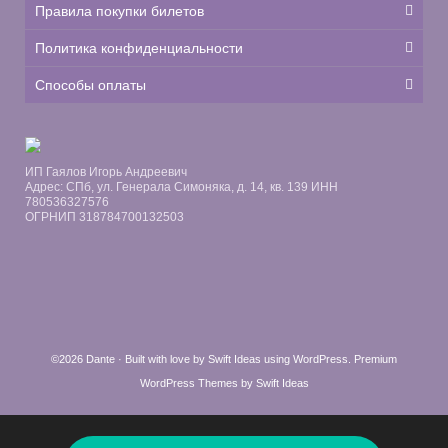
Правила покупки билетов
Политика конфиденциальности
Способы оплаты
ИП Гаялов Игорь Андреевич
Адрес: СПб, ул. Генерала Симоняка, д. 14, кв. 139 ИНН
780536327576
ОГРНИП 318784700132503
©2026 Dante · Built with love by
Swift Ideas
using
WordPress
.
Premium
WordPress Themes by Swift Ideas