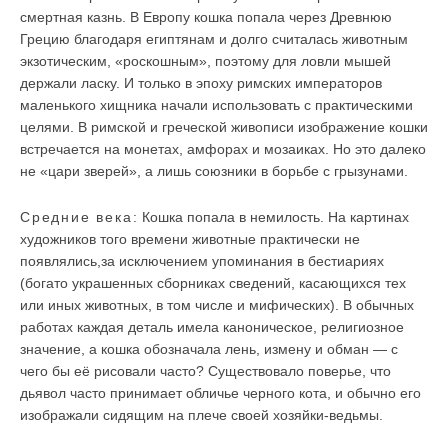
смертная казнь. В Европу кошка попала через Древнюю
Грецию благодаря египтянам и долго считалась животным
экзотическим, «роскошным», поэтому для ловли мышей
держали ласку. И только в эпоху римских императоров
маленького хищника начали использовать с практическими
целями. В римской и греческой живописи изображение кошки
встречается на монетах, амфорах и мозаиках. Но это далеко
не «цари зверей», а лишь союзники в борьбе с грызунами.
Средние века:
Кошка попала в немилость. На картинах
художников того времени животные практически не
появлялись,за исключением упоминания в бестиариях
(богато украшенных сборниках сведений, касающихся тех
или иных животных, в том числе и мифических). В обычных
работах каждая деталь имела каноническое, религиозное
значение, а кошка обозначала лень, измену и обман — с
чего бы её рисовали часто? Существовало поверье, что
дьявол часто принимает обличье черного кота, и обычно его
изображали сидящим на плече своей хозяйки-ведьмы.