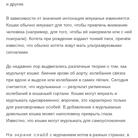
и другие.
В зависимости от значения интонация мяуканья изменяется.
Кошки обычно мяукают для того, чтобы привлечь внимание
человека (например, для того, чтобы её накормили или с ней
поиграли). Котята при рождении издают тонкий писк, причём
известно, что обычно котята зовут мать ультразвуковыми
сигналами.
До недавних пор выдвигались различные теории о том, как
мурлычут кошки: биение крови об аорту, колебания связок
при вдохе и выдохе или колебания в самих лёгких. Сегодня
считается, что мурлыканье — результат ритмичных
колебаний в кошачьей гортани. Кошки могут мяукать и
мурлыкать одновременно; впрочем, это характерно только
для разговорчивых особей. В добавление к мурлыканью
довольная кошка может наполовину прикрыть глаза.
Известно, что кошки могут мурлыкать для самоуспокоения.
На экране слайд
с мурчанием котов в разных странах, в