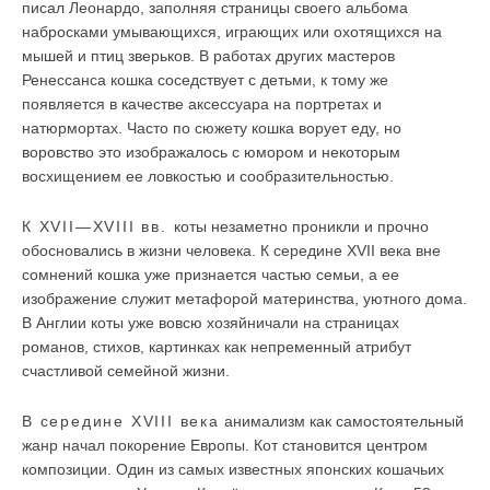
писал Леонардо, заполняя страницы своего альбома
набросками умывающихся, играющих или охотящихся на
мышей и птиц зверьков. В работах других мастеров
Ренессанса кошка соседствует с детьми, к тому же
появляется в качестве аксессуара на портретах и
натюрмортах. Часто по сюжету кошка ворует еду, но
воровство это изображалось с юмором и некоторым
восхищением ее ловкостью и сообразительностью.
К XVII—XVIII вв.
коты незаметно проникли и прочно
обосновались в жизни человека. К середине XVII века вне
сомнений кошка уже признается частью семьи, а ее
изображение служит метафорой материнства, уютного дома.
В Англии коты уже вовсю хозяйничали на страницах
романов, стихов, картинках как непременный атрибут
счастливой семейной жизни.
В середине XVIII века
анимализм как самостоятельный
жанр начал покорение Европы. Кот становится центром
композиции. Один из самых известных японских кошачьих