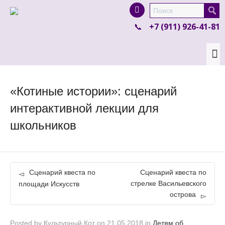
I'm looking for
product
in a size
size
.
+7 (911) 926-41-81
Show me the
colour
items.
Super Search
«Котиные истории»: сценарий
интерактивной лекции для
школьников
Сценарий квеста по
Сценарий квеста по
стрелке Васильевского
площади Искусств
острова
Posted by
Культурный Кот
on
21.05.2018
in
Детям об