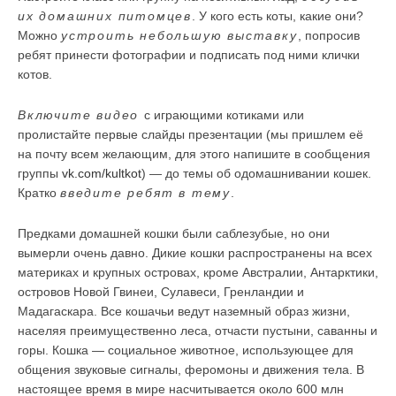
их домашних питомцев
. У кого есть коты, какие они?
Можно
устроить небольшую выставку
, попросив
ребят принести фотографии и подписать под ними клички
котов.
Включите видео
с играющими котиками или
пролистайте первые слайды презентации (мы пришлем её
на почту всем желающим, для этого напишите в сообщения
группы
vk.com/kultkot
) — до темы об одомашнивании кошек.
Кратко
введите ребят в тему
.
Предками домашней кошки были саблезубые, но они
вымерли очень давно. Дикие кошки распространены на всех
материках и крупных островах, кроме Австралии, Антарктики,
островов Новой Гвинеи, Сулавеси, Гренландии и
Мадагаскара. Все кошачьи ведут наземный образ жизни,
населяя преимущественно леса, отчасти пустыни, саванны и
горы. Кошка — социальное животное, использующее для
общения звуковые сигналы, феромоны и движения тела. В
настоящее время в мире насчитывается около 600 млн