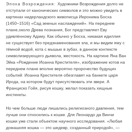
Эпоха Возрождения:
Художники Возрождения долго не
отступали от канонических символов и это можно увидеть в
картинах нидерландского живописца Иеронима Босха
(1450−1516) «Сад земных наслаждений». На переднем
плане,около Древа познания, Бог представляет Еву
удивлённому Адаму. Как обычно у Босха, никакая идиллия
не существует без предзнаменования зла, и мы видим яму с
тёмной водой, кота с мышью в зубах, в данном контексте
символизирующего дьявола, жестокость. На картине Яна Ван
Эйка «Рождение Иоанна Крестителя», изображение котов на
переднем плане вполне вероятно пророчество будущих
событий: Иоанна Крестителя обезглавят на банкете царя
Ирода, на котором будут присутствовать эти звери. А
Франциско Гойя, рисуя кошку, желал показать хищные
инстинкты.
Но чем больше люди лишались религиозного давления, тем
лучше они относились к кошке. Для Леонардо да Винчи
кошки уже стали объектом научного исследования. «Любая
домашняя кошка — это шедевр, созданный природой», —