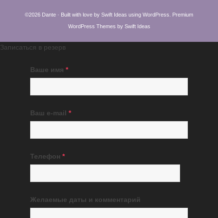
©2026 Dante · Built with love by
Swift Ideas
using
WordPress
.
Premium
WordPress Themes by Swift Ideas
Записаться в резерв
Ваше имя
*
Ваш e-mail
*
Телефон
*
Желаемые даты и комментарий