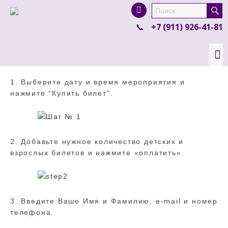
I'm looking for
product
in a size
size
.
+7 (911) 926-41-81
Show me the
colour
items.
Super Search
1. Выберите дату и время мероприятия и
нажмите “Купить билет”.
2. Добавьте нужное количество детских и
взрослых билетов и нажмите «оплатить».
3. Введите Ваше Имя и Фамилию, e-mail и номер
телефона.