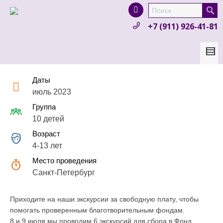
I'm looking for
product
in a size
size
.
+7 (911) 926-41-81
Show me the
colour
items.
Super Search
Даты
июль 2023
Группа
10 детей
Возраст
4-13 лет
Место проведения
Санкт-Петербург
Приходите на наши экскурсии за свободную плату, чтобы
помогать проверенным благотворительным фондам.
8 и 9 июля мы проводим 6 экскурсий для сбора в Фонд