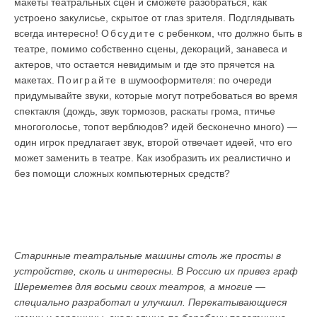
макеты театральных сцен и сможете разобраться, как
устроено закулисье, скрытое от глаз зрителя. Подглядывать
всегда интересно!
Обсудите
с ребенком, что должно быть в
театре, помимо собственно сцены, декораций, занавеса и
актеров, что остается невидимым и где это прячется на
макетах.
Поиграйте
в шумооформителя: по очереди
придумывайте звуки, которые могут потребоваться во время
спектакля (дождь, звук тормозов, раскаты грома, птичье
многоголосье, топот верблюдов? идей бесконечно много) —
один игрок предлагает звук, второй отвечает идеей, что его
может заменить в театре. Как изобразить их реалистично и
без помощи сложных компьютерных средств?
Старинные театральные машины столь же просты в
устройстве, сколь и интересны. В Россию их привез граф
Шереметев для восьми своих театров, а многие —
специально разработал и улучшил. Перекатывающиеся