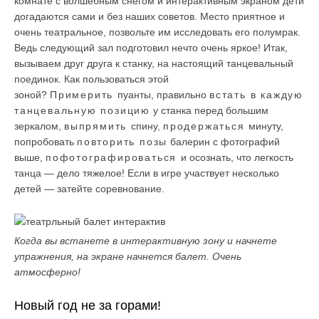
комнате с волшебным снегом и интерактивным экраном дети
догадаются сами и без наших советов. Место приятное и
очень театральное, позвольте им исследовать его полумрак.
Ведь следующий зал подготовил нечто очень яркое! Итак,
вызываем друг друга к станку, на настоящий танцевальный
поединок. Как пользоваться этой
зоной?
Примерить
пуанты, правильно
встать в каждую
танцевальную позицию
у станка перед большим
зеркалом,
выпрямить
спину,
продержаться
минуту,
попробовать
повторить позы
балерин с фотографий
выше,
пофотографироваться
и осознать, что легкость
танца — дело тяжелое! Если в игре участвует несколько
детей — затейте соревнование.
Когда вы встанете в интерактивную зону и начнете
упражнения, на экране начнется балет. Очень
атмосферно!
Новый год не за горами!