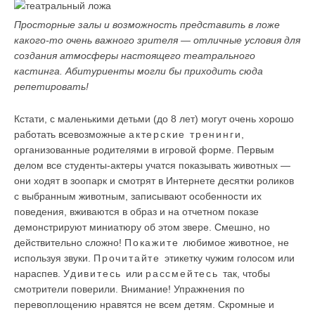
Просторные залы и возможность представить в ложе
какого-то очень важного зрителя — отличные условия для
создания атмосферы настоящего театрального
кастинга. Абитуриенты могли бы приходить сюда
репетировать!
Кстати, с маленькими детьми (до 8 лет) могут очень хорошо
работать всевозможные
актерские тренинги
,
организованные родителями в игровой форме. Первым
делом все студенты-актеры учатся показывать животных —
они ходят в зоопарк и смотрят в Интернете десятки роликов
с выбранным животным, записывают особенности их
поведения, вживаются в образ и на отчетном показе
демонстрируют миниатюру об этом звере. Смешно, но
действительно сложно!
Покажите
любимое животное, не
используя звуки.
Прочитайте
этикетку чужим голосом или
нараспев.
Удивитесь
или
рассмейтесь
так, чтобы
смотрители поверили. Внимание! Упражнения по
перевоплощению нравятся не всем детям. Скромные и