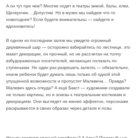
А он тут при чем? Многие ходят в театры зимой, балы, елки,
Щелкунчик… Допустим. Но в музее мы найдем что-то
новогоднее? Если будете внимательны — найдете и
вдохновитесь!
В одном из последнем залов мы увидите огромный
деревянный шар — осторожно взбирайтесь по лестнице, это
макет декорации, он прочный, но не рассчитан на толпу
взбудораженных посетителей, желающих полазать по
ступенькам. Но один раз разрешить залезть — обязательно,
иначе ребенок будет думать лишь только об одной этой
упущенной возможности и пропустит Малевича… Правда?
Малевич здесь откуда? А ещё Бакст — художники создавали
не только картины, но и эскизы к театральным костюмам и
декорациям. Они выглядят не менее эффектно, персонажи
раскрываются в своих образах через детали и позы.
Нашли костюм красной звездочки? А ёлки? Почему бы не