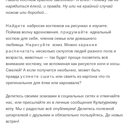
нарядиться ёлкой, и правда. Ну или на крайний случай
ножом или бородой…
Найдите
наброски костюмов на рисунках и изучите.
Поймав волну вдохновения,
придумайте
идеальный
костюм для себя, членов семьи или домашнего
любимца.
Нарисуйте
эскиз. Можно
заранее
распечатать
несколько силуэтов людей разного пола и
возраста, животных — так будет проще посвятить всё
внимание костюму, не вспоминая как рисуются ноги и носы.
Смелей! А если получится необычно, может быть
правда
успеете сшить
или сваять из картона что-то
оригинальное для ёлки или карнавала?
Делитесь своими эскизами в социальных сетях и отмечайте
нас, или присылайте их в личные сообщения
Культурному
коту
. Мы с радостью всё опубликуем! Делитесь полезной
шпаргалкой с друзьями и обязательно пользуйтесь. До новых
встреч!