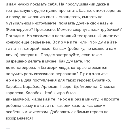
и вам нужно показать себя. На прослушивании даже в
театральную студию нужно прочитать басню, стихотворение
и прозу, по желанию спеть, станцевать, сыграть на
музыкальном инструменте, показать другие свои навыки.
Жонглируете? Прекрасно. Можете свернуть язык трубочкой?
Поглядим! На экзамене в настоящий театральный институт
конкурс ещё серьезнее.
Вспомните или придумайте
талант
, который помог бы вам (ребенку, но можно и вам
лично) поступить. Продемонстрируйте, если такое
разрешено делать в музее. Как думаете, что
демонстрировали бы жюри люди, которые стремятся
получить роль сказочного персонажа?
Предложите
номера
для поступления для таких героев: Буратино,
Карабас-Барабас, Арлекин, Пьеро, Дюймовочка, Снежная
королева, Колобок. Чтобы игра была
динамичной,
называйте героев
раз в минуту, и просите
ребенка сразу
показать
, как они хвастались своим
особенным качеством. Добавлять любимых героев не
возбраняется!