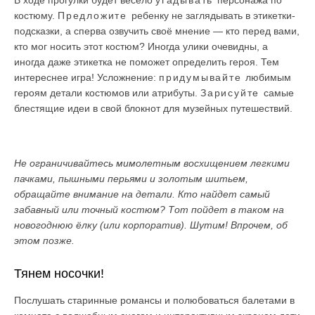
В ходе прогулки будет весело
угадывать
персонажа по
костюму.
Предложите
ребенку не заглядывать в этикетки-
подсказки, а сперва озвучить своё мнение — кто перед вами,
кто мог носить этот костюм? Иногда улики очевидны, а
иногда даже этикетка не поможет определить героя. Тем
интереснее игра! Усложнение:
придумывайте
любимым
героям детали костюмов или атрибуты.
Зарисуйте
самые
блестящие идеи в свой блокнот для музейных путешествий.
Не ограничивайтесь мимолетным восхищением легкими
пачками, пышными перьями и золотым шитьем,
обращайте внимание на детали. Кто найдет самый
забавный или точный костюм? Тот пойдет в таком на
новогоднюю ёлку (или корпоратив). Шутим! Впрочем, об
этом позже.
Тянем носочки!
Послушать старинные романсы и полюбоваться балетами в