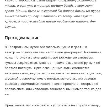
камни и горошины, скользящие по барабану полотнища
ткани, и вот уже в театре шумит дождь и грохочет
гроза. Машин было множество! По дороге домой из музея
внимательно прислушивайтесь ко всему, что звучит
кругом, и придумывайте новые необычные машины для
звуков.
Проходим кастинг
В Театральном музее обязательно нужно
играть в
театр
— потому что там настоящие декорации! Выставлена
ложа, потолок и стены драпируют роскошные занавесы,
кулисы выдвигаются, главное — заметить в стене ручку и не
бояться потянуть. Ярко освещенные залы сменяются
затемненными, внутри витрины внезапно начинает идти снег,
а усатый распорядитель с интерактивного экрана заводит
рассказ о знаменитых исполнителях прошлого, которые не
против спеть или исполнить танцевальный номер только для
вас.
Представьте, что собираетесь устроиться на службу в театр,