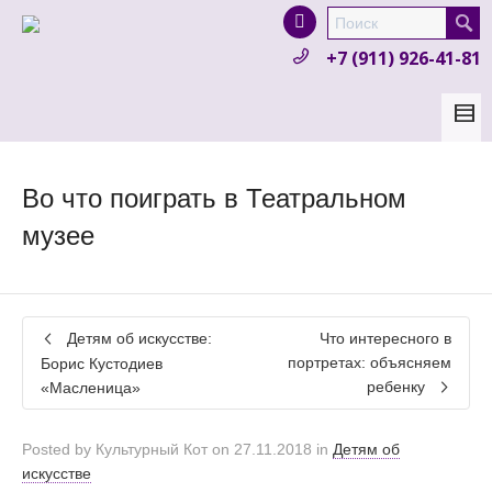
I'm looking for
product
in a size
size
.
+7 (911) 926-41-81
Show me the
colour
items.
Super Search
Во что поиграть в Театральном
музее
Детям об искусстве:
Что интересного в
портретах: объясняем
Борис Кустодиев
ребенку
«Масленица»
Posted by
Культурный Кот
on
27.11.2018
in
Детям об
искусстве