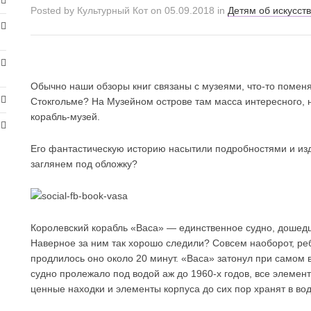
Posted by
Культурный Кот
on
05.09.2018
in
Детям об искусст
Обычно наши обзоры книг связаны с музеями, что-то помен
Стокгольме? На Музейном острове там масса интересного, н
корабль-музей.
Его фантастическую историю насытили подробностями и из
заглянем под обложку?
Королевский корабль «Ваcа» — единственное судно, дошедшее
Наверное за ним так хорошо следили? Совсем наоборот, реб
продлилось оно около 20 минут. «Васа» затонул при самом в
судно пролежало под водой аж до 1960-х годов, все элемен
ценные находки и элементы корпуса до сих пор хранят в во