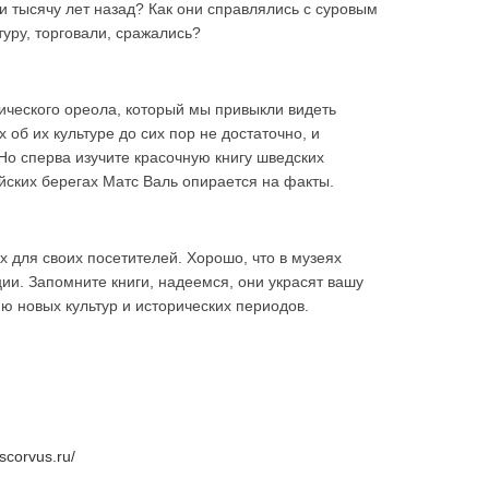
и тысячу лет назад? Как они справлялись с суровым
туру, торговали, сражались?
ического ореола, который мы привыкли видеть
 об их культуре до сих пор не достаточно, и
Но сперва изучите красочную книгу шведских
ийских берегах Матс Валь опирается на факты.
 для своих посетителей. Хорошо, что в музеях
ии. Запомните книги, надеемся, они украсят вашу
ю новых культур и исторических периодов.
uscorvus.ru/