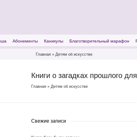
I'm looking for
product
in a size
size
иша
Абонементы
Каникулы
Благотворительный марафон
Главная
»
Детям об искусстве
Книги о загадках прошлого дл
Главная
»
Детям об искусстве
Свежие записи