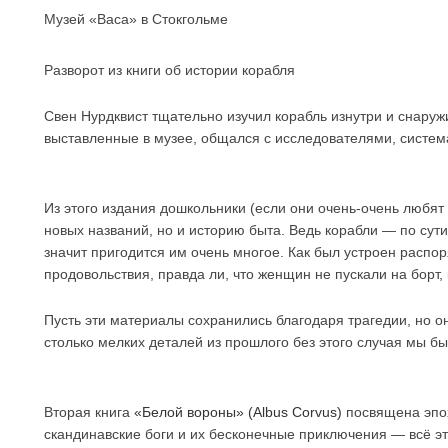
Музей «Васа» в Стокгольме
Разворот из книги об истории корабля
Свен Нурдквист тщательно изучил корабль изнутри и снаруж
выставленные в музее, общался с исследователями, систем
Из этого издания дошкольники (если они очень-очень любят
новых названий, но и историю быта. Ведь корабли — по сути
значит пригодится им очень многое. Как был устроен распор
продовольствия, правда ли, что женщин не пускали на борт
Пусть эти материалы сохранились благодаря трагедии, но о
столько мелких деталей из прошлого без этого случая мы бы
Вторая книга
«Белой вороны» (Albus Corvus)
посвящена эпох
скандинавские боги и их бесконечные приключения — всё э