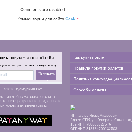
Comments are disabled
Комментарии для сайта
Cackl
e
Как купить билет
тесь и получайте анонсы событий и
цию об акциях на электронную почту
Правила покупки билетов
Подписать
Политика конфиденциальнос
ся
©2026 Культурный Кот.
Способы оплаты
икация любых материалов сайта
а только с разрешения владельца и
ри условии активной ссылки
ИП Гаялов Игорь Андреевич
Адрес: СПб, ул. Генерала Симоняка, д
139 ИНН 780536327576
ОГРНИП 318784700132503