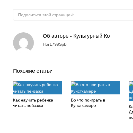
Поделиться этой страницей:
Об авторе -
Культурный Кот
Hor1799Spb
Похожие статьи
Как научить ребенка
Во что поиграть в
читать пейзажи
Кунсткамере
Ка
Д
п