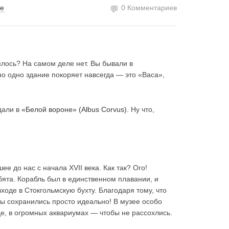
ве
0 Комментариев
ялось? На самом деле нет. Вы бывали в
о одно здание покоряет навсегда — это «Васа»,
дали в
«Белой вороне» (Albus Corvus)
. Ну что,
 до нас с начала XVII века. Как так? Ого!
ята. Корабль был в единственном плавании, и
ходе в Стокгольмскую бухту. Благодаря тому, что
ты сохранились просто идеально! В музее особо
де, в огромных аквариумах — чтобы не рассохлись.