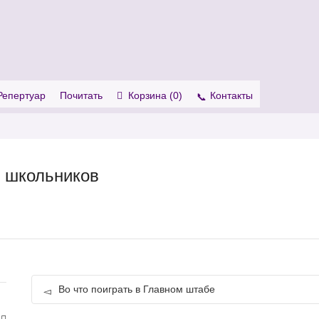
. Show me the
colour
items.
Репертуар
Почитать
Корзина (
0
)
Контакты
я школьников
Во что поиграть в Главном штабе