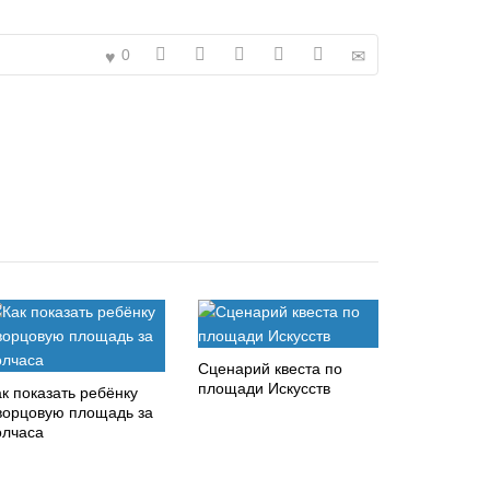
0
Сценарий квеста по
площади Искусств
к показать ребёнку
ворцовую площадь за
олчаса