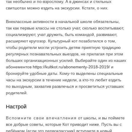
так необычно и по-взрослому. А в джинсах и стильных
свитшотах можно ездить на экскурсии. Кстати, о них.
Внеклассные активности в начальной школе обязательны,
так как первые классы не столько учат, сколько воспитывают,
социализируют, учат дружить, быть командой, развивают,
расширяют кругозор. Культурный кот позаботился о том,
чтобы родители могли устроить детям приятную традицию
регулярных познавательных выездов, не прилагая при этом
больших организационных усилий. Выбирайте один из наших
абонементов
https://kultkot.ru/abonementy-2018-2019/
и
бронируйте удобные даты. Кому-то выделены специальные
часы на экскурсии в течение недели, а кто-то любит ездить
по выходным, захватив развлечься и просветиться уставших
родителей.
Настрой
Вспомните свои впечатления
от школы, и вы поймете
все добрые советы, которые Кот приводит ниже. Пусть вы с
ребёнком (если это первоклассник) вступаете в новый