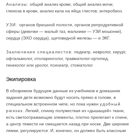
Анализы:
общий анализ крови; общий анализ мочи;
глюкоза в крови, анализ кала на яйца глистов; энтеробиоз.
УЗИ:
органов брюшной полости, органов репродуктивной
сферы (девочки — малый таз, мальчики — УЗИ мошонки),
сердца (ЭХО сердца), щитовидной железы — и ЭКГ.
Заключения специалистов:
педиатр, невролог, хирург,
офтальмолог, отоларинголог, травматолог-ортопед,
гинеколог или уролог, психиатр, стоматолог.
Экипировка
В обозримом будущем данные из учебников и домашние
задания дети возможно будут носить прямо в голове, в
специальном встроенном чипе, но пока нужен
удобный
рюкзак
. Легкий, спинку полужесткая из «дышащей» ткани,
есть светоотражающие элементы, плотно прилегает к спине,
а центр тяжести не смещается назад при носке. Две широкие
лямки, регулируются. И, конечно, он должен быть классным