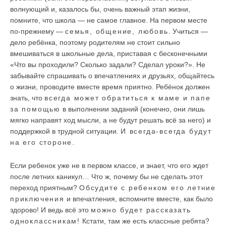
волнующий и, казалось бы, очень важный этап жизни,
помните, что школа — не самое главное. На первом месте
по-прежнему —
семья, общение, любовь
. Учиться —
дело ребёнка, поэтому родителям не стоит сильно
вмешиваться в школьные дела, приставая с бесконечными
«Что вы проходили? Сколько задали? Сделал уроки?». Не
забывайте спрашивать о впечатлениях и друзьях, общайтесь
о жизни, проводите вместе время приятно. Ребёнок должен
знать, что
всегда может обратиться к маме и папе
за помощью
в выполнении заданий (конечно, они лишь
мягко направят ход мысли, а не будут решать всё за него) и
поддержкой в трудной ситуации.
И всегда-всегда будут
на его стороне.
Если ребенок уже не в первом классе, и знает, что его ждет
после летних каникул… Что ж, почему бы не сделать этот
переход приятным?
Обсудите с ребенком его летние
приключения
и впечатления, вспомните вместе, как было
здорово! И ведь всё это
можно будет рассказать
одноклассникам!
Кстати, там же есть классные ребята?