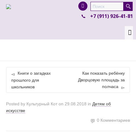
I'm looking for
product
in a size
size
.
+7 (911) 926-41-81
Show me the
colour
items.
Super Search
Книги о загадках
Как показать ребёнку
Дворцовую площадь за
прошлого для
полчаса
школьников
Posted by
Культурный Кот
on
29.08.2018
in
Детям об
искусстве
0 Комментариев