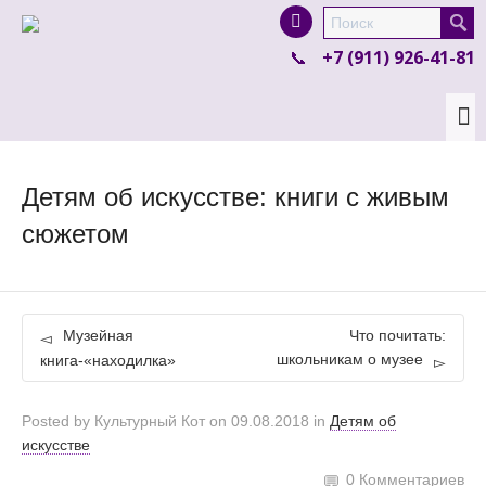
I'm looking for
product
in a size
size
.
+7 (911) 926-41-81
Show me the
colour
items.
Super Search
Детям об искусстве: книги с живым
сюжетом
Музейная
Что почитать:
школьникам о музее
книга-«находилка»
Posted by
Культурный Кот
on
09.08.2018
in
Детям об
искусстве
0 Комментариев