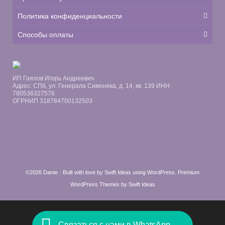
Политика конфиденциальности
Способы оплаты
ИП Гаялов Игорь Андреевич
Адрес: СПб, ул. Генерала Симоняка, д. 14, кв. 139 ИНН
780536327576
ОГРНИП 318784700132503
©2026 Dante · Built with love by
Swift Ideas
using
WordPress
.
Premium
WordPress Themes by Swift Ideas
Связаться с нами в WhatsApp