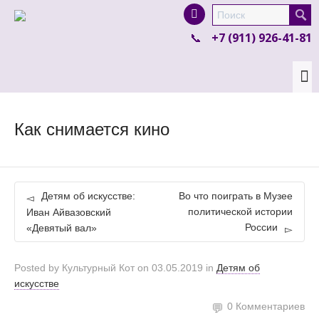
I'm looking for
product
in a size
size
.
+7 (911) 926-41-81
Show me the
colour
items.
Super Search
Как снимается кино
Детям об искусстве:
Во что поиграть в Музее
политической истории
Иван Айвазовский
России
«Девятый вал»
Posted by
Культурный Кот
on
03.05.2019
in
Детям об
искусстве
0 Комментариев