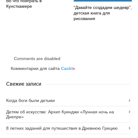
Во что поиграть в
Кунсткамере
“Давайте создадим шедевр”,
детская книга для
рисования
Comments are disabled
Комментарии для сайта
Cackl
e
Свежие записи
Когда боги были детьми
Детям об искусстве: Архип Куинджи «Лунная ночь на
Днепре»
8 летних заданий для путешествия в Древнюю Грецию