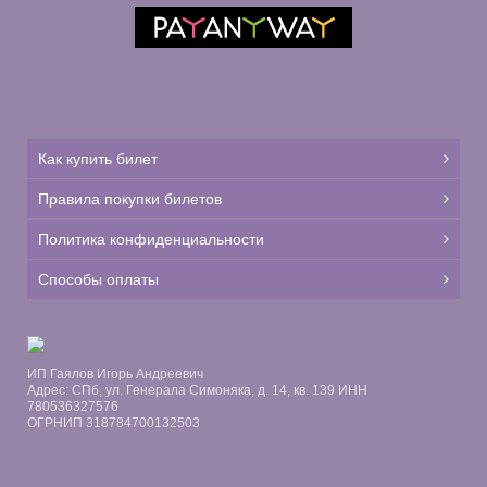
Как купить билет
Правила покупки билетов
Политика конфиденциальности
Способы оплаты
ИП Гаялов Игорь Андреевич
Адрес: СПб, ул. Генерала Симоняка, д. 14, кв. 139 ИНН
780536327576
ОГРНИП 318784700132503