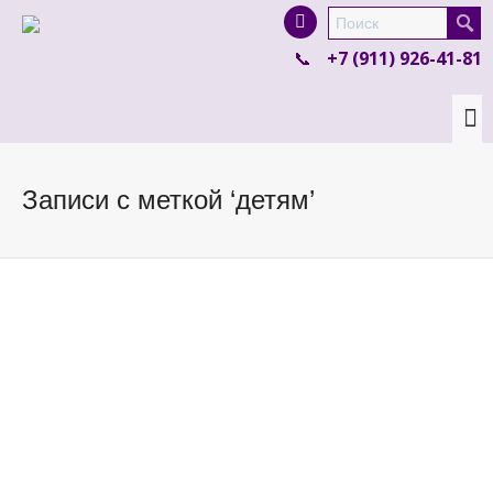
I'm looking for
product
in a size
size
.
+7 (911) 926-41-81
Show me the
colour
items.
Super Search
Записи с меткой ‘детям’
Детям об искусстве: Архип Куинджи «Лунная
ночь на Днепре»
By
Культурный Кот
on
16.07.2019
Архип Иванович Куинджи и его легендарная
«Лунная ночь на Днепре» — смотрим вместе с
ребёнком и отвечаем на его...