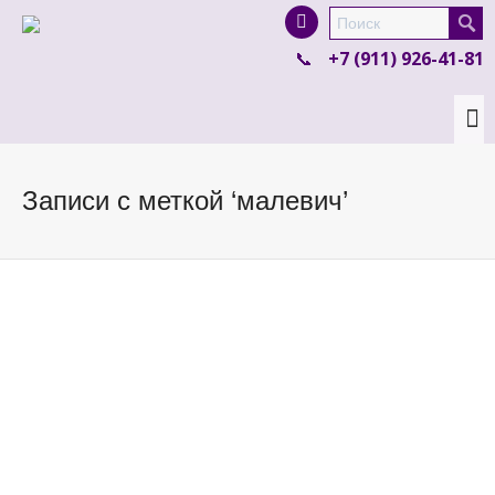
I'm looking for
product
in a size
size
.
+7 (911) 926-41-81
Show me the
colour
items.
Super Search
Записи с меткой ‘малевич’
Сценарий интерактивного занятия по книге
(6+)
By
Культурный Кот
on
22.08.2018
Знакомимся с искусством вместе с Кати: сценарий
занятия по книге «Кати в картинной галерее» от
издательства «Молодая мама» Рекомендация...