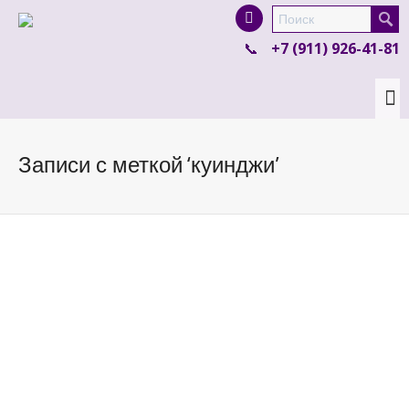
I'm looking for
product
in a size
size
.
+7 (911) 926-41-81
Show me the
colour
items.
Super Search
Записи с меткой ‘куинджи’
Детям об искусстве: Архип Куинджи «Лунная
ночь на Днепре»
By
Культурный Кот
on
16.07.2019
Архип Иванович Куинджи и его легендарная
«Лунная ночь на Днепре» — смотрим вместе с
ребёнком и отвечаем на его...