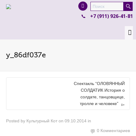
I'm looking for
product
in a size
size
.
+7 (911) 926-41-81
Show me the
colour
items.
Super Search
y_86df037e
Спектакль “ОЛОВЯННЫЙ
СОЛДАТИК История о
солдате, танцовщице,
тролле и человеке”
Posted by
Культурный Кот
on
09.10.2014
in
0 Комментариев