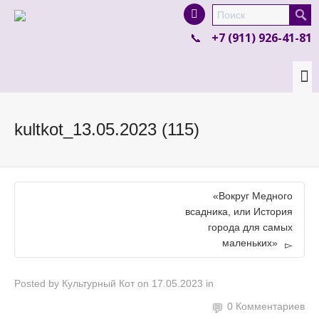
I'm looking for
product
in a size
size
.
+7 (911) 926-41-81
Show me the
colour
items.
Super Search
kultkot_13.05.2023 (115)
«Вокруг Медного
всадника, или История
города для самых
маленьких»
Posted by
Культурный Кот
on
17.05.2023
in
0 Комментариев