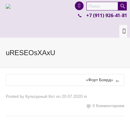
I'm looking for
product
in a size
size
.
+7 (911) 926-41-81
Show me the
colour
items.
Super Search
uRESEOsXAxU
«Форт Боярд»
Posted by
Культурный Кот
on
20.07.2020
in
0 Комментариев