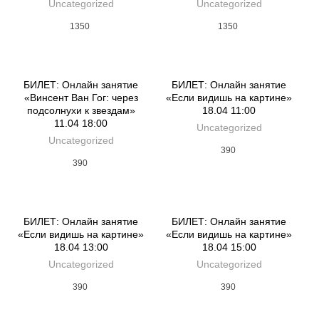
Uncategorized
Uncategorized
1350
1350
БИЛЕТ: Онлайн занятие
БИЛЕТ: Онлайн занятие
«Винсент Ван Гог: через
«Если видишь на картине»
подсолнухи к звездам»
18.04 11:00
11.04 18:00
Uncategorized
Uncategorized
390
390
БИЛЕТ: Онлайн занятие
БИЛЕТ: Онлайн занятие
«Если видишь на картине»
«Если видишь на картине»
18.04 13:00
18.04 15:00
Uncategorized
Uncategorized
390
390