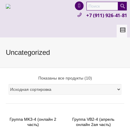
I'm looking for
product
in a size
size
.
+7 (911) 926-41-81
Show me the
colour
items.
Super Search
Uncategorized
Показаны все продукты (10)
Группа MK3-4 (онлайн 2
Группа VB2-4 (апрель
часть)
онлайн 2ая часть)