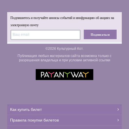
Подпишитесь и получайте анонсы событий и инофрмацию об акциях на
электронную почту
Подписаться
©2026 Культурный Кот.
Публикация любых материалов сайта возможна только с
разрешения владельца и при условии активной ссылки
Как купить билет
Правила покупки билетов