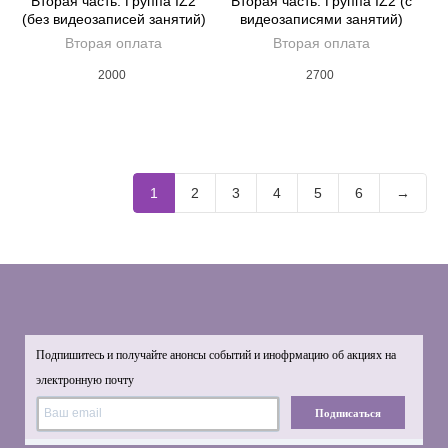
Вторая часть: Группа IZ2
Вторая часть: Группа IZ2 (с
(без видеозаписей занятий)
видеозаписями занятий)
Вторая оплата
Вторая оплата
2000
2700
1
2
3
4
5
6
→
Подпишитесь и получайте анонсы событий и инофрмацию об акциях на
электронную почту
Подписаться