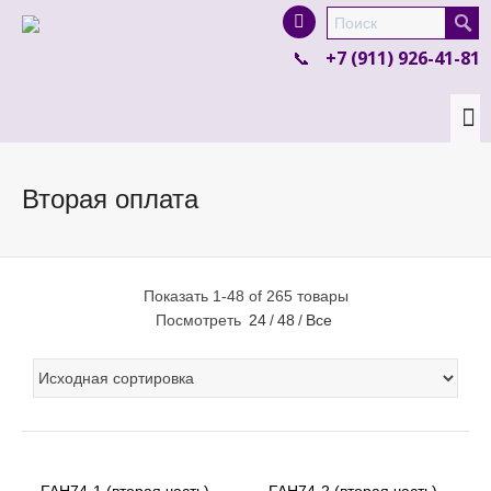
I'm looking for
product
in a size
size
.
+7 (911) 926-41-81
Show me the
colour
items.
Super Search
Вторая оплата
Показать 1-48 of 265 товары
Посмотреть
24
/
48
/
Все