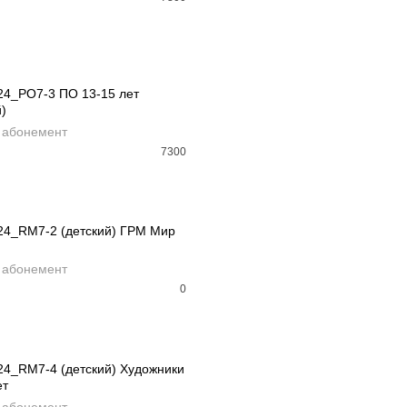
24_PO7-3 ПО 13-15 лет
й)
АВИТЬ В КОРЗИНУ
 абонемент
7300
РАСПРОДАНО
24_RM7-2 (детский) ГРМ Мир
D MORE
 абонемент
0
РАСПРОДАНО
24_RM7-4 (детский) Художники
ет
D MORE