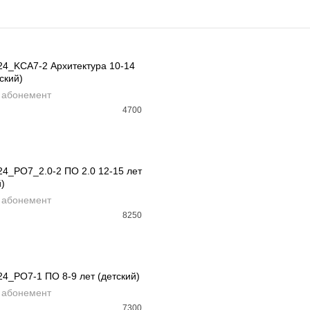
24_KCA7-2 Архитектура 10-14
ский)
АВИТЬ В КОРЗИНУ
 абонемент
4700
24_PO7_2.0-2 ПО 2.0 12-15 лет
й)
АВИТЬ В КОРЗИНУ
 абонемент
8250
РАСПРОДАНО
24_PO7-1 ПО 8-9 лет (детский)
 абонемент
D MORE
7300