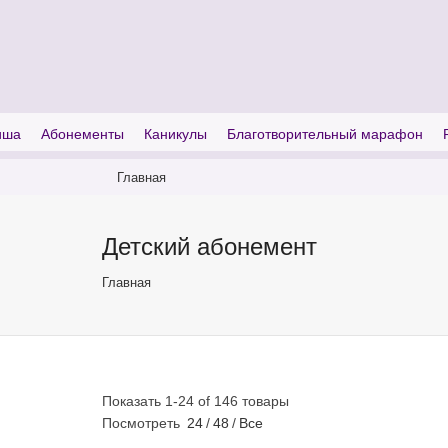
I'm looking for
product
in a size
size
иша
Абонементы
Каникулы
Благотворительный марафон
Главная
Детский абонемент
Главная
Показать 1-24 of 146 товары
Посмотреть
24
/
48
/
Все