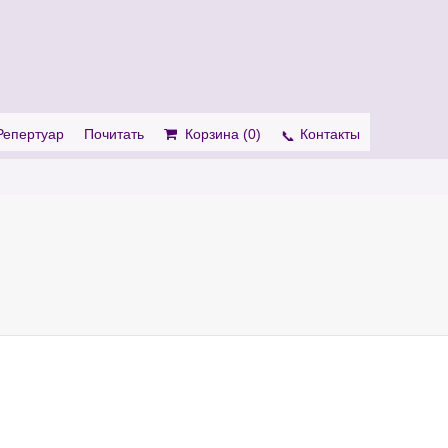
. Show me the
colour
items.
Репертуар
Почитать
Корзина (
0
)
Контакты