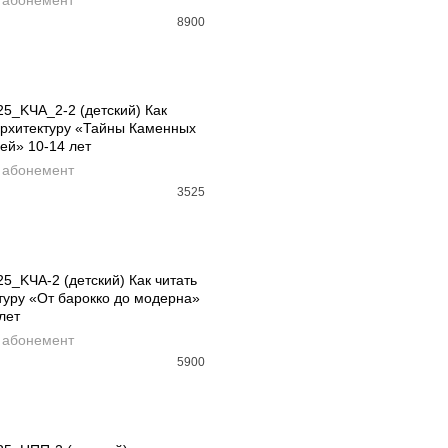
 абонемент
8900
25_KЧА_2-2 (детский) Как
архитектуру «Тайны Каменных
АВИТЬ В КОРЗИНУ
й» 10-14 лет
 абонемент
3525
РАСПРОДАНО
25_KЧА-2 (детский) Как читать
туру «От барокко до модерна»
D MORE
лет
 абонемент
5900