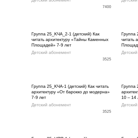
Детский абонемент
Детский
7400
Группа 25_KЧА_2-1 (детский) Как
Группа 
читать архитектуру «Тайны Каменных
читать 
ДОБАВИТЬ В КОРЗИНУ
ДОБ
Площадей» 7-9 лет
Площаде
Детский абонемент
Детский
3525
Группа 25_KЧА-1 (детский) Как читать
Группа 
архитектуру «От барокко до модерна»
архитек
REA
ДОБАВИТЬ В КОРЗИНУ
7-9 лет
10 – 14 
Детский абонемент
Детский
3525