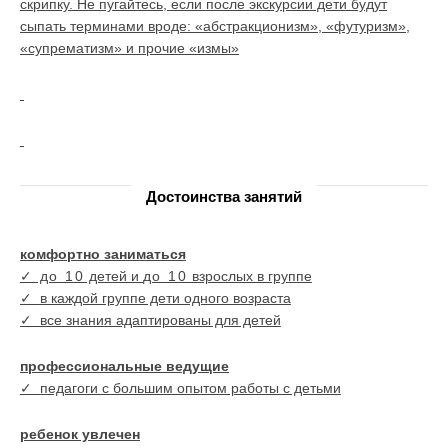
скрипку. Не пугайтесь, если после экскурсии дети будут
сыпать терминами вроде: «абстракционизм», «футуризм»,
«супрематизм» и прочие «измы»
Достоинства занятий
комфортно заниматься
✓ до 10
детей и
до 10
взрослых в группе
✓
в каждой группе дети одного возраста
✓
все знания адаптированы для детей
профессиональные ведущие
✓
педагоги с большим опытом работы с детьми
ребенок увлечен