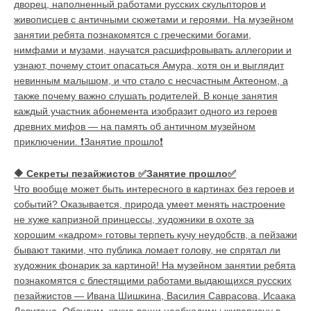
дворец, наполненный работами русских скульпторов и
живописцев с античными сюжетами и героями. На музейном
занятии ребята познакомятся с греческими богами,
нимфами и музами, научатся расшифровывать аллегории и
узнают, почему стоит опасаться Амура, хотя он и выглядит
невинным малышом, и что стало с несчастным Актеоном, а
также почему важно слушать родителей. В конце занятия
каждый участник абонемента изобразит одного из героев
древних мифов — на память об античном музейном
приключении. ❗Занятие прошло❗
🔶
Секреты пезайжистов ✅Занятие прошло✅
Что вообще может быть интересного в картинах без героев и
событий? Оказывается, природа умеет менять настроение
не хуже капризной принцессы, художники в охоте за
хорошим «кадром» готовы терпеть кучу неудобств, а пейзажи
бывают такими, что публика ломает голову, не спрятал ли
художник фонарик за картиной! На музейном занятии ребята
познакомятся с блестящими работами выдающихся русских
пезайжистов — Ивана Шишкина, Василия Саврасова, Исаака