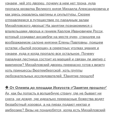
узнаем, чей это дворец, почему в нем нет трона, куда
пропала кроватка Великого князя Михаила Александровича и
как здесь оказались картины и скульптуры. Скорее
отправляемся в путешествие по парадным залам
Михайловского дворца! На занятии познакомимся с
владельцами дворца и гением Карлом Ивановичем Росси,
который создавал ансамбли на месте руин, станцуем на
воображаемом салоне княгини Елены Павловны, поищем
остатки «былой роскоши» в секретных уголках здания и
узнаем, куда и когда пропало все остальное. Почему
парадная лестница состоит из маршей и связан ли ампир с
вампиром? Михайловский дворец прекрасно готов к визиту
хоть принцессы Вюртембергской, хоть группы
любознательных исследователей. ❗Занятие прошло❗
🔶
От Олимпа до площади Искусств ✅Занятие прошло✅
Ах, как бы попасть в волшебную страну, где не бывает ни
снега, ни дождя, где идеально прекрасные божества водят
беззаботный хоровод, а на пирах подают нектар и
амброзию? Визы не понадобятся, когда есть Михайловский