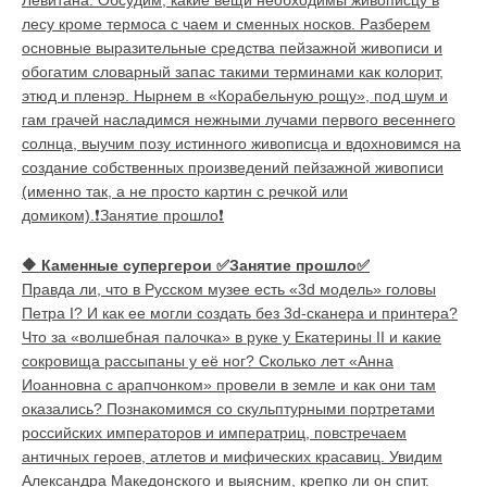
Левитана. Обсудим, какие вещи необходимы живописцу в
лесу кроме термоса с чаем и сменных носков. Разберем
основные выразительные средства пейзажной живописи и
обогатим словарный запас такими терминами как колорит,
этюд и пленэр. Нырнем в «Корабельную рощу», под шум и
гам грачей насладимся нежными лучами первого весеннего
солнца, выучим позу истинного живописца и вдохновимся на
создание собственных произведений пейзажной живописи
(именно так, а не просто картин с речкой или
домиком).❗Занятие прошло❗
🔶
Каменные супергерои ✅Занятие прошло✅
Правда ли, что в Русском музее есть «3d модель» головы
Петра I? И как ее могли создать без 3d-сканера и принтера?
Что за «волшебная палочка» в руке у Екатерины II и какие
сокровища рассыпаны у её ног? Сколько лет «Анна
Иоанновна с арапчонком» провели в земле и как они там
оказались? Познакомимся со скульптурными портретами
российских императоров и императриц, повстречаем
античных героев, атлетов и мифических красавиц. Увидим
Александра Македонского и выясним, крепко ли он спит.