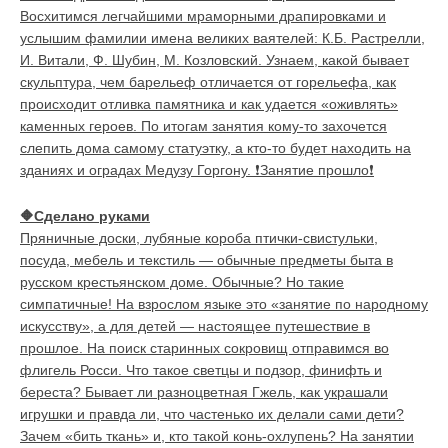
Восхитимся легчайшими мраморными драпировками и
услышим фамилии имена великих ваятелей: К.Б. Растрелли,
И. Витали, Ф. Шубин, М. Козловский. Узнаем, какой бывает
скульптура, чем барельеф отличается от горельефа, как
происходит отливка памятника и как удается «оживлять»
каменных героев. По итогам занятия кому-то захочется
слепить дома самому статуэтку, а кто-то будет находить на
зданиях и оградах Медузу Горгону. ❗Занятие прошло❗
🔶
Сделано руками
Пряничные доски, лубяные короба птички-свистульки,
посуда, мебель и текстиль — обычные предметы быта в
русском крестьянском доме. Обычные? Но такие
симпатичные! На взрослом языке это «занятие по народному
искусству», а для детей — настоящее путешествие в
прошлое. На поиск старинных сокровищ отправимся во
флигель Росси. Что такое светцы и подзор, финифть и
береста? Бывает ли разноцветная Гжель, как украшали
игрушки и правда ли, что частенько их делали сами дети?
Зачем «бить ткань» и, кто такой конь-охлупень? На занятии