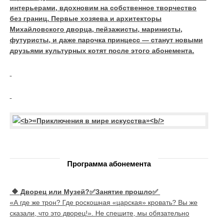
интерьерами, вдохновим на собственное творчество
без границ. Первые хозяева и архитекторы
Михайловского дворца, пейзажисты, маринисты,
футуристы, и даже парочка принцесс — станут новыми
друзьями культурных котят после этого абонемента.
Программа абонемента
🔶
Дворец или Музей?✅Занятие прошло✅
«А где же трон? Где роскошная «царская» кровать? Вы же
сказали, что это дворец!». Не спешите, мы обязательно