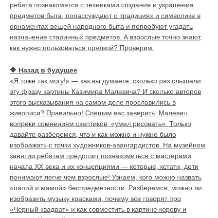
ребята познакомятся с техниками создания и украшения
предметов быта, порассуждают о традициях и символике в
орнаментах вещей народного быта и попробуют угадать
назначение старинных предметов. А взрослые точно знают,
как нужно пользоваться прялкой? Проверим.
🔶
Назад в будущее
«Я тоже так могу!» — как вы думаете, сколько раз слышали
эту фразу картины Казимира Малевича? И сколько авторов
этого высказывания на самом деле прославились в
живописи? Правильно! Спешим вас заверить: Малевич,
вопреки сомнениям скептиков, «умел рисовать». Только
давайте разберемся, что и как можно и нужно было
изображать с точки художников-авангардистов. На музейном
занятии ребятам предстоит познакомиться с мастерами
начала XX века и их концепциями — которые, кстати, дети
понимают легче чем взрослые! Узнаем, кого можно назвать
«папой и мамой» беспредметности. Разберемся, можно ли
изобразить музыку красками, почему все говорят про
«Черный квадрат» и как совместить в картине корову и