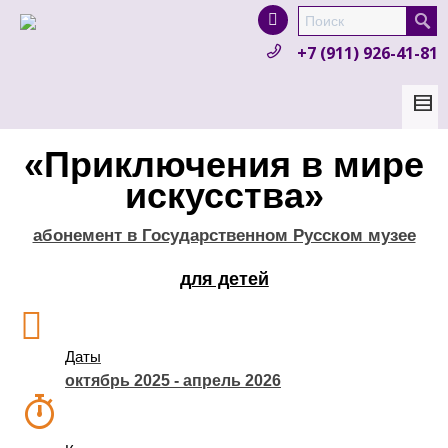
I'm looking for
product
in a size
size
.
+7 (911) 926-41-81
Show me the
colour
items.
Super Search
«Приключения в мире
искусства»
абонемент в Государственном Русском музее
для детей
Даты
октябрь 2025 - апрель 2026