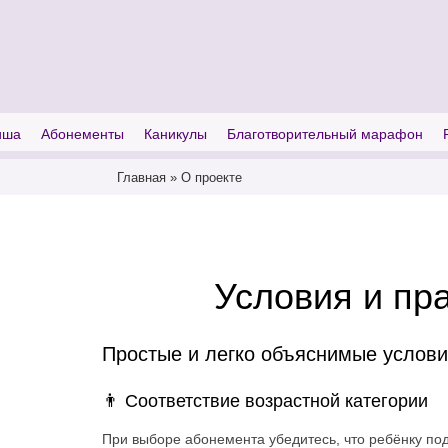
I'm looking for
product
in a size
size
иша
Абонементы
Каникулы
Благотворительный марафон
Главная
»
О проекте
Условия и пр
Простые и легко объяснимые услов
Соответствие возрастной категории
При выборе абонемента убедитесь, что ребёнку под