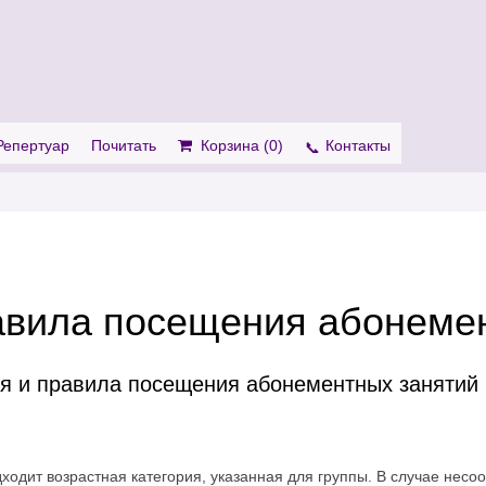
. Show me the
colour
items.
Репертуар
Почитать
Корзина (
0
)
Контакты
авила посещения абонеме
ия и правила посещения абонементных занятий
ходит возрастная категория, указанная для группы. В случае несо