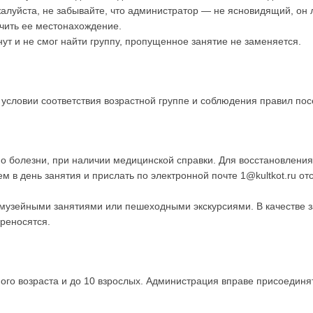
жалуйста, не забывайте, что администратор — не ясновидящий, он
ачить ее местонахождение.
нут и не смог найти группу, пропущенное занятие не заменяется.
условии соответствия возрастной группе и соблюдения правил по
о болезни, при наличии медицинской справки. Для восстановлени
ем в день занятия и прислать по электронной почте 1@kultkot.ru о
музейными занятиями или пешеходными экскурсиями. В качестве з
реносятся.
ного возраста и до 10 взрослых. Администрация вправе присоединят