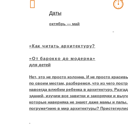
Даты
октябрь — май
«Как читать архитектуру?
«От барокко до модерна»
для детей
Нет, это не просто колонна. И не просто краси
по своим местам, разберемся, что из чего постр
навсегда влюбим ребенка в архитектуру. Разга
зданий, изучим все завитки и закорючки и выу
которые наверняка не знают даже мамы и папы.
погруже<нию в мир архитектуры? Пристегнули