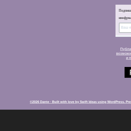
Подпиши
инофрма
Публи
возможн
и 
©2026 Dante · Built with love by
Swift Ideas
using
WordPress
.
Pre