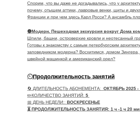
Спорим, что вы даже не догадывались, что у архитект
почему, отыщем аттики, лавровые венки, щиты и двух
Франции и при чем здесь Карл Росси? А ансамбль пло
🟡
Модерн. Пешеходная экскурсия вокруг Дома ко
Шпили, башни, островерхие кровли и неотесанный гра
Готовы к знакомству с самым петербургским архитек
заповедником модерна? Восхитимся, домом Зингера, и
швейной машинкой и американский орел?
Продолжительность занятий
🔄 ДЛИТЕЛЬНОСТЬ АБОНЕМЕНТА:
ОКТЯБРЬ 2025 -
✏️КОЛИЧЕСТВО ЗАНЯТИЙ:
5
📅 ДЕНЬ НЕДЕЛИ::
ВОСКРЕСЕНЬЕ
⏳ ПРОДОЛЖИТЕЛЬНОСТЬ ЗАНЯТИЯ:
1 ч -1 ч 20 ми