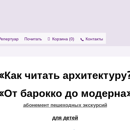
. Show me the
colour
items.
Репертуар
Почитать
Корзина (
0
)
Контакты
«Как читать архитектуру
«От барокко до модерна
абонемент пешеходных экскурсий
для детей