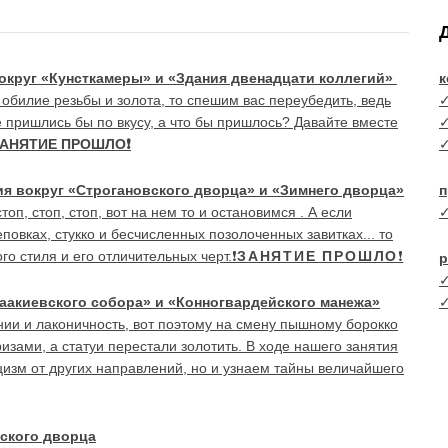
округ «Кунсткамеры» и «Здания двенадцати коллегий»
к
 обилие резьбы и золота, то спешим вас переубедить, ведь
е пришлись бы по вкусу, а что бы пришлось? Давайте вместе
ЗАНЯТИЕ ПРОШЛО❗
ия вокруг «Строгановского дворца» и «Зимнего дворца»
п
оп, стоп, стоп, вот на нем то и остановимся . А если
повках, стукко и бесчисленных позолоченных завитках... то
го стиля и его отличительных черт.❗
ЗАНЯТИЕ ПРОШЛО
❗
р
аакиевского собора» и «Конногвардейского манежа»
нии и лаконичность, вот поэтому на смену пышному борокко
зами, а статуи перестали золотить. В ходе нашего занятия
изм от других направлений, но и узнаем тайны величайшего
ского дворца