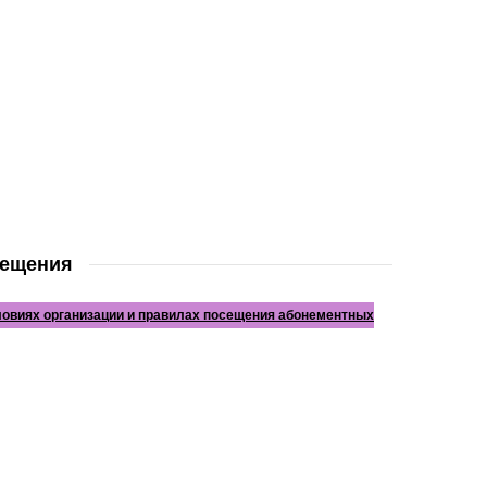
сещения
овиях организации и правилах посещения абонементных