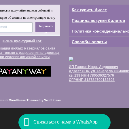
Как купить билет
тесь и получайте анонсы событий и
цию об акциях на электронную почту
Правила покупки билетов
Подписать
Политика конфиденциальн
ся
©2026 Культурный Кот.
Способы оплаты
кация любых материалов сайта
а только с разрешения владельца
при условии активной ссылки
ИП Гаялов Игорь Андреевич
Адрес: СПб, ул. Генерала Симоняка,
кв. 139 ИНН 780536327576
ОГРНИП 318784700132503
mium WordPress Themes by Swift Ideas
Связаться с нами в WhatsApp