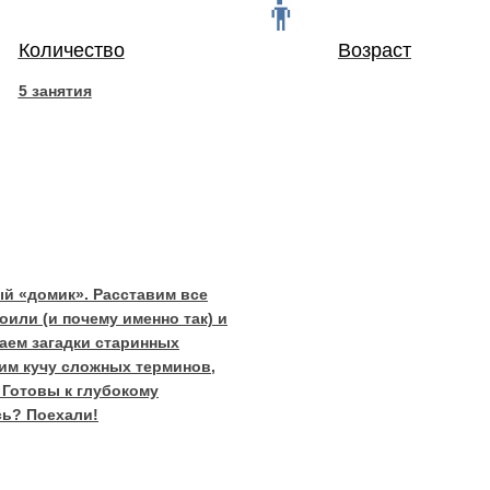
Количество
Возраст
5 занятия
вый «домик». Расставим все
оили (и почему именно так) и
даем загадки старинных
чим кучу сложных терминов,
 Готовы к глубокому
сь? Поехали!