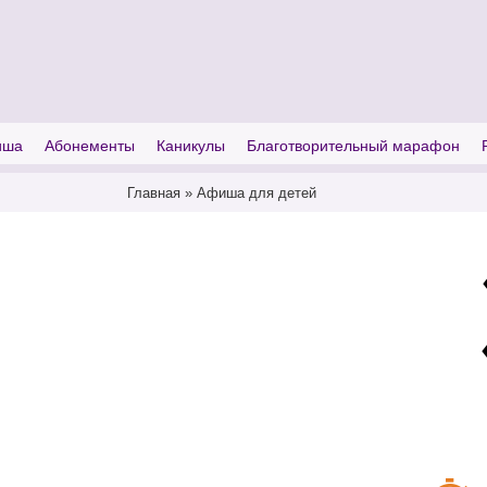
I'm looking for
product
in a size
size
иша
Абонементы
Каникулы
Благотворительный марафон
Главная
»
Афиша для детей