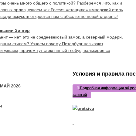
уры очень много общего с политикой? Разберемся ,что, как и
главых орлов, узнаем как Россия «стащила» имперский стиль
щади искусств откроется нам с абсолютно новой стороны!
мпании Зингер
нит — нет, это не средневековый замок, а северный модерн.
турным стилем? Узнаем почему Петербург называют
 узнаем, причем тут стеклянный глобус, валькирия со
Условия и правила по
 МАЙ 2026
Подробная информация об усл
занятий
н