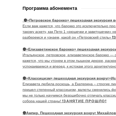
Программа абонемента
🟡
«Петровское барокко» пешеходная экскурсия в
Если вам кажется, что барокко это исключительно про
такому аскету, как Петр 1 «рюшечки и завитушечки» н
разберемся и узнаем, какой он «Петровский стиль»
❗
🟡
«Елизаветинское барокко» пешеходная экскурс
Итальянское, петровское, елизаветинское барокко — ст
кажется, что мы утонем в этом пышном декоре, раскре
успокаиваемся и вперед, к истокам этого архитектурно
🟡
«Классицизм» пешеходная экскурсия вокруг«Ис
Елизавета любила роскошь, а Екатерина – строгие ли
пришел степенный классицизм, валюты сменились фри
мы не только научимся безошибочно отличать классиц
собора нашей страны! ❗
ЗАНЯТИЕ ПРОШЛО
❗
🟡
Ампир. Пешеходная экскурсия вокруг Михайлов