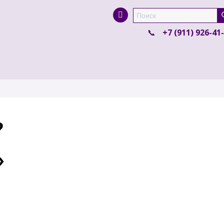
Super Search
+7 (911) 926-41
?
»