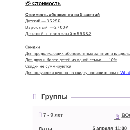
Стоимость
Стоимость абонемента из 5 занятий
Детский —
3525₽
Взрослый —
2700₽
Детский + взрослый
=
5965₽
Скидки
Для продолжающих абонементные занятия и владель
Для двух и более детей из одной семьи — 10%
Скидки не суммируются.
Для получения купона на скидку напишите нам в
What
Группы
7 - 9 лет
ВО
Даты
 5 апреля  11:00
