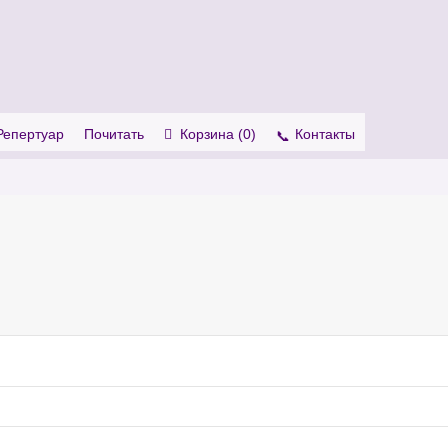
. Show me the
colour
items.
Репертуар
Почитать
Корзина (
0
)
Контакты