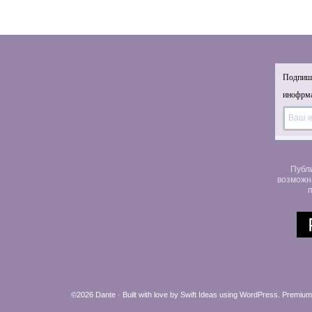
Подпиши
инофрма
Публ
возможн
п
©2026 Dante · Built with love by
Swift Ideas
using
WordPress
.
Premium