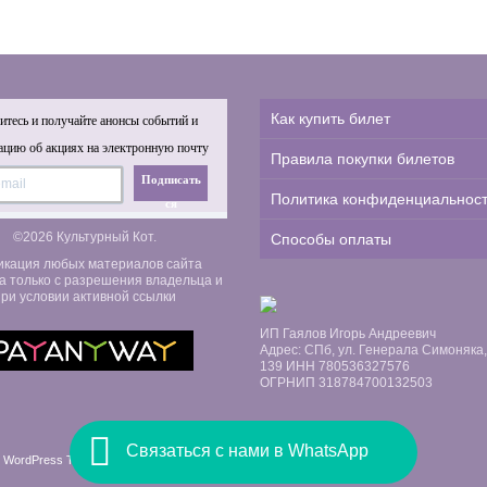
Как купить билет
тесь и получайте анонсы событий и
цию об акциях на электронную почту
Правила покупки билетов
Подписать
Политика конфиденциальнос
ся
©2026 Культурный Кот.
Способы оплаты
икация любых материалов сайта
а только с разрешения владельца и
ри условии активной ссылки
ИП Гаялов Игорь Андреевич
Адрес: СПб, ул. Генерала Симоняка, д
139 ИНН 780536327576
ОГРНИП 318784700132503
Связаться с нами в WhatsApp
 WordPress Themes by Swift Ideas