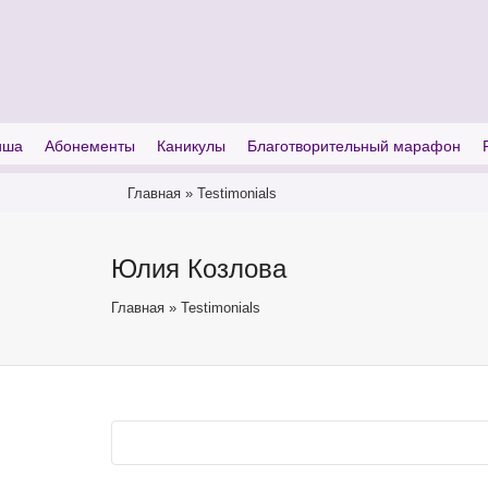
I'm looking for
product
in a size
size
иша
Абонементы
Каникулы
Благотворительный марафон
Главная
»
Testimonials
Юлия Козлова
Главная
»
Testimonials