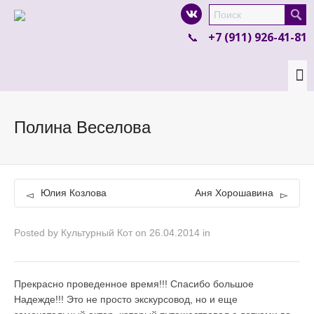
I'm looking for
product
in a size
size
.
+7 (911) 926-41-81
Show me the
colour
items.
Super Search
Полина Веселова
Юлия Козлова
Аня Хорошавина
Posted by
Культурный Кот
on
26.04.2014
in
Прекрасно проведенное время!!! Спасибо большое
Надежде!!! Это не просто экскурсовод, но и еще