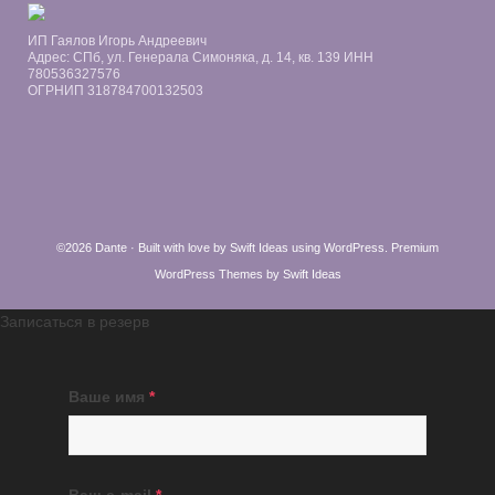
ИП Гаялов Игорь Андреевич
Адрес: СПб, ул. Генерала Симоняка, д. 14, кв. 139 ИНН
780536327576
ОГРНИП 318784700132503
©2026 Dante · Built with love by
Swift Ideas
using
WordPress
.
Premium
WordPress Themes by Swift Ideas
Записаться в резерв
Ваше имя
*