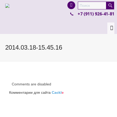
I'm looking for
product
in a size
size
.
+7 (911) 926-41-81
Show me the
colour
items.
Super Search
2014.03.18-15.45.16
Comments are disabled
Комментарии для сайта
Cackl
e