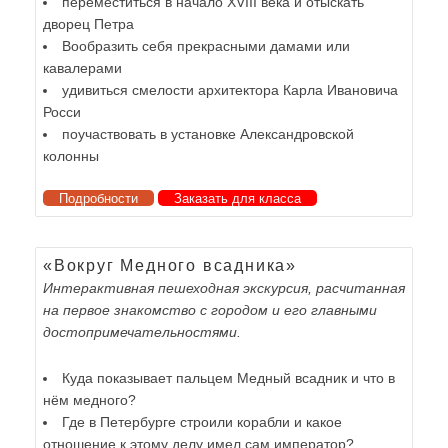
переместиться в начало XVIII века и отыскать
дворец Петра
Вообразить себя прекрасными дамами или
кавалерами
удивиться смелости архитектора Карла Ивановича
Росси
поучаствовать в установке Александровской
колонны
Подробности
Заказать для класса
«Вокруг Медного всадника»
Интерактивная пешеходная экскурсия, расчитанная
на первое знакомство с городом и его главными
достопримечательностями.
Куда показывает пальцем Медный всадник и что в
нём медного?
Где в Петербурге строили корабли и какое
отношение к этому делу имел сам император?