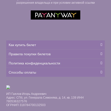
разрешения владельца и при условии активной ссылки
Как купить билет
Правила покупки билетов
Политика конфиденциальности
Способы оплаты
ИП Гаялов Игорь Андреевич
Адрес: СПб, ул. Генерала Симоняка, д. 14, кв. 139 ИНН
780536327576
ОГРНИП 318784700132503