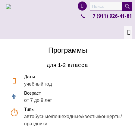
I'm looking for
product
in a size
size
.
+7 (911) 926-41-81
Show me the
colour
items.
Super Search
Программы
для 1-2
класса
Даты
учебный год
Возраст
от 7 до 9 лет
Типы
автобусные/пешеходные/квесты/концерты/
праздники