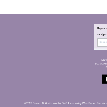
Подпиши
инофрма
Публ
возможн
п
©2026 Dante · Built with love by
Swift Ideas
using
WordPress
.
Premium