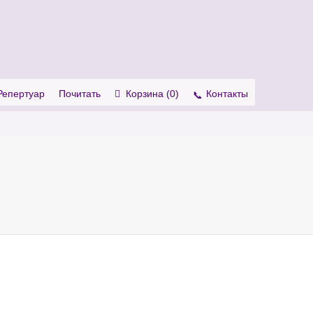
. Show me the
colour
items.
Репертуар
Почитать
Корзина (
0
)
Контакты