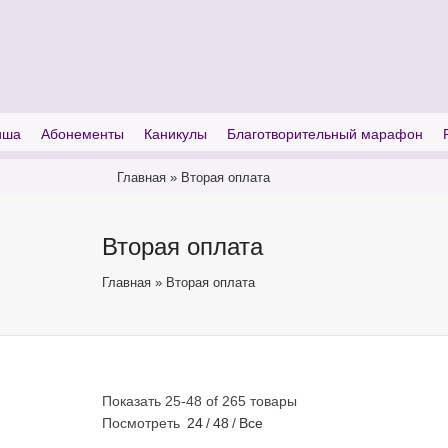
I'm looking for
product
in a size
size
иша
Абонементы
Каникулы
Благотворительный марафон
Главная
»
Вторая оплата
Вторая оплата
Главная
»
Вторая оплата
Показать 25-48 of 265 товары
Посмотреть
24
/
48
/
Все