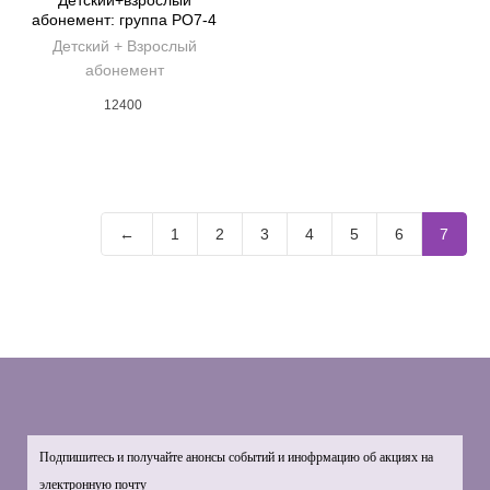
Детский+взрослый
абонемент: группа PO7-4
Детский + Взрослый
абонемент
12400
←
1
2
3
4
5
6
7
Подпишитесь и получайте анонсы событий и инофрмацию об акциях на
электронную почту