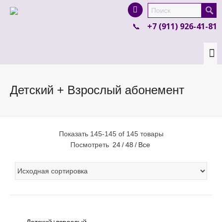
I'm looking for
product
in a size
size
.
+7 (911) 926-41-81
Show me the
colour
items.
Super Search
Детский + Взрослый абонемент
Показать 145-145 of 145 товары
Посмотреть
24
/
48
/
Все