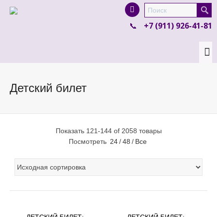
I'm looking for
product
in a size
size
.
+7 (911) 926-41-81
Show me the
colour
items.
Super Search
Детский билет
Показать 121-144 of 2058 товары
Посмотреть
24
/
48
/
Все