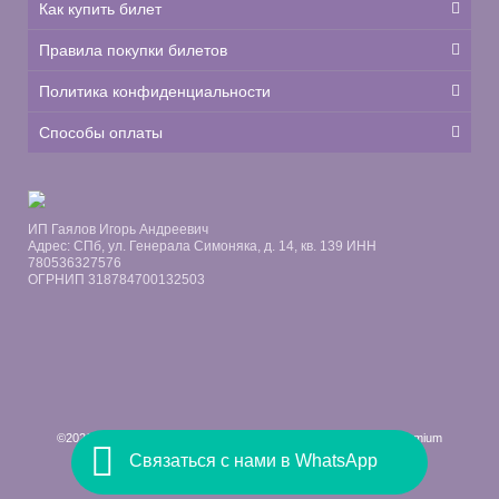
Как купить билет
Правила покупки билетов
Политика конфиденциальности
Способы оплаты
ИП Гаялов Игорь Андреевич
Адрес: СПб, ул. Генерала Симоняка, д. 14, кв. 139 ИНН
780536327576
ОГРНИП 318784700132503
©2026 Dante · Built with love by
Swift Ideas
using
WordPress
.
Premium
Связаться с нами в WhatsApp
WordPress Themes by Swift Ideas