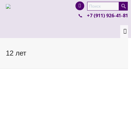
I'm looking for
product
in a size
size
.
+7 (911) 926-41-81
Show me the
colour
items.
Super Search
12 лет
СБ
28 сентября 12:00 и 14:00
1
8-11 лет
Сюжетная экскурсия “Тайна Летучего голландца, или Остров
Посейдона”