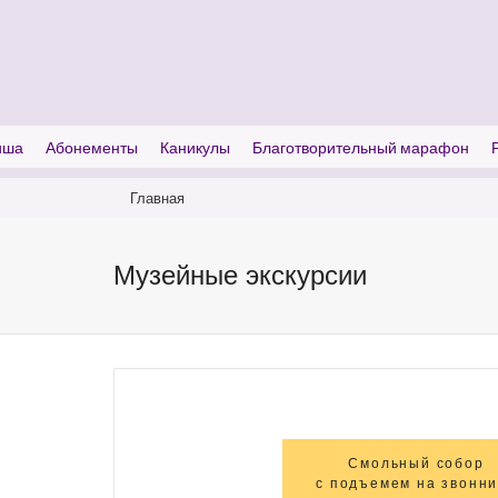
I'm looking for
product
in a size
size
.
иша
Абонементы
Каникулы
Благотворительный марафон
Главная
Музейные экскурсии
Смольный собор
с подъемем на звонн