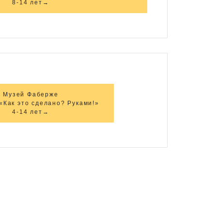
8-14 лет→
Музей Фаберже
 «Как это сделано? Руками!»
4-14 лет→