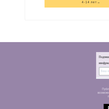
4-14 лет→
Подпиши
инофрма
Публ
возможн