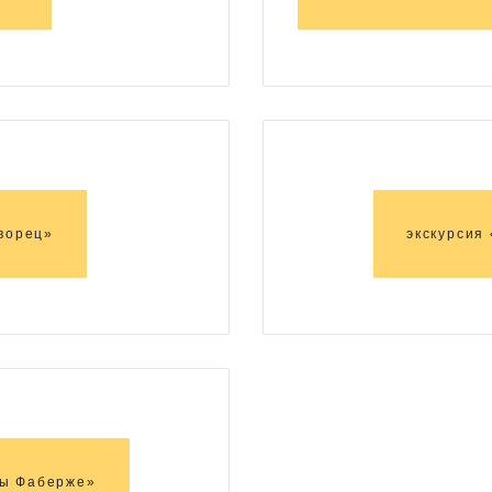
ворец»
экскурсия
ры Фаберже»