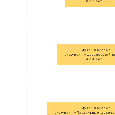
8-13 лет→
Музей Фаберже
экскурсия «Шуваловский д
4-14 лет→
Музей Фаберже
экскурсия «Пасхальные шедев