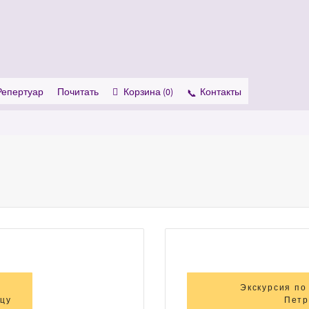
 Show me the
colour
items.
Репертуар
Почитать
Корзина (
0
)
Контакты
Экскурсия по
ицу
Петр