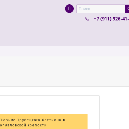
Super Search
+7 (911) 926-41
 Тюрьме Трубецкого бастиона в
опавловской крепости