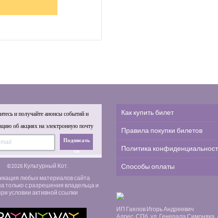
Как купить билет
тесь и получайте анонсы событий и
цию об акциях на электронную почту
Правила покупки билетов
Подписать
Политика конфиденциальнос
ся
©2026 Культурный Кот.
Способы оплаты
икация любых материалов сайта
а только с разрешения владельца и
при условии активной ссылки
ИП Гаялов Игорь Андреевич
Адрес: СПб, ул. Генерала Симоняка, д.