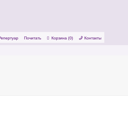
. Show me the
colour
items.
Репертуар
Почитать
Корзина (
0
)
Контакты