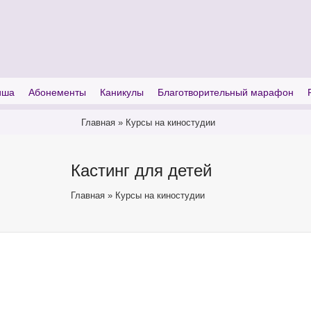
I'm looking for
product
in a size
size
иша
Абонементы
Каникулы
Благотворительный марафон
Главная
»
Курсы на киностудии
Кастинг для детей
Главная
»
Курсы на киностудии