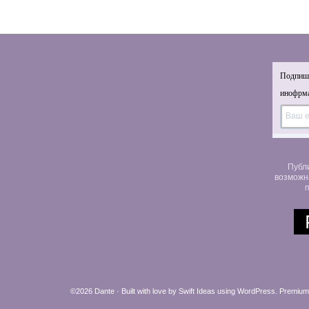
Подпиши
инофрма
Публ
возможн
п
©2026 Dante · Built with love by
Swift Ideas
using
WordPress
.
Premium