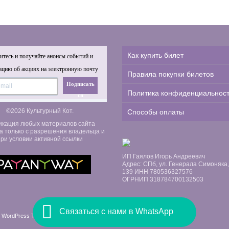
Как купить билет
тесь и получайте анонсы событий и
цию об акциях на электронную почту
Правила покупки билетов
Подписать
Политика конфиденциальнос
ся
©2026 Культурный Кот.
Способы оплаты
икация любых материалов сайта
а только с разрешения владельца и
ри условии активной ссылки
ИП Гаялов Игорь Андреевич
Адрес: СПб, ул. Генерала Симоняка, д
139 ИНН 780536327576
ОГРНИП 318784700132503
Связаться с нами в WhatsApp
 WordPress Themes by Swift Ideas