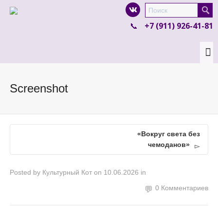
I'm looking for
product
in a size
size
.
+7 (911) 926-41-81
Show me the
colour
items.
Super Search
Screenshot
«Вокруг света без
чемоданов»
Posted by
Культурный Кот
on
10.06.2026
in
0 Комментариев