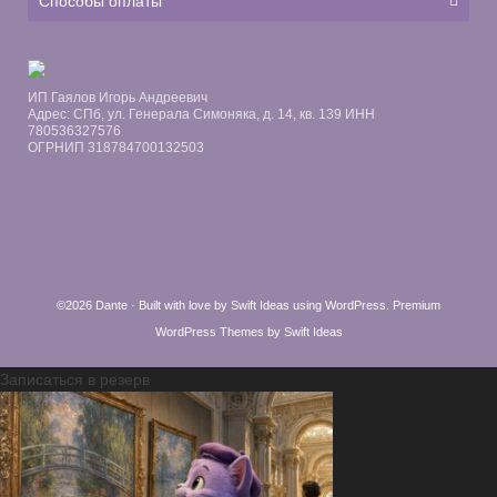
Способы оплаты
ИП Гаялов Игорь Андреевич
Адрес: СПб, ул. Генерала Симоняка, д. 14, кв. 139 ИНН
780536327576
ОГРНИП 318784700132503
©2026 Dante · Built with love by
Swift Ideas
using
WordPress
.
Premium
WordPress Themes by Swift Ideas
Записаться в резерв