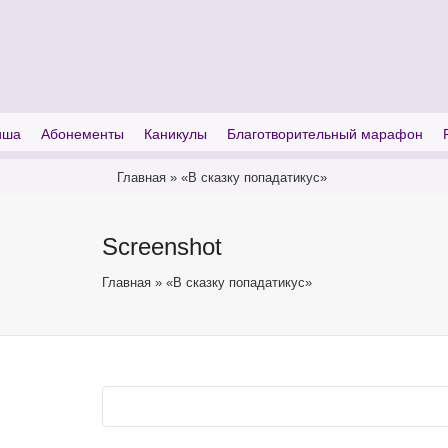
I'm looking for
product
in a size
size
иша
Абонементы
Каникулы
Благотворительный марафон
Главная
»
«В сказку попадатикус»
Screenshot
Главная
»
«В сказку попадатикус»