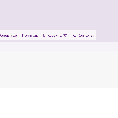
. Show me the
colour
items.
Репертуар
Почитать
Корзина (
0
)
Контакты