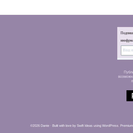
Подпиши
инофрма
Публ
возможн
п
©2026 Dante · Built with love by
Swift Ideas
using
WordPress
.
Premium