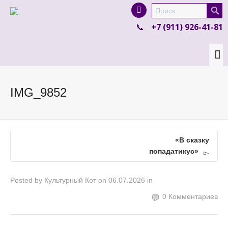
I'm looking for
product
in a size
size
.
+7 (911) 926-41-81
Show me the
colour
items.
Super Search
IMG_9852
«В сказку
попадатикус»
Posted by
Культурный Кот
on
06.07.2026
in
0 Комментариев