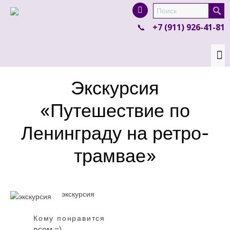
I'm looking for
product
in a size
size
.
+7 (911) 926-41-81
Show me the
colour
items.
Super Search
Экскурсия
«Путешествие по
Ленинграду на ретро-
трамвае»
экскурсия
Кому понравится
всем =)