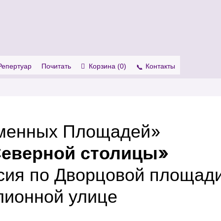
. Show me the
colour
items.
Репертуар
Почитать
Корзина (
0
)
Контакты
менных Площадей»
Северной столицы»
сия по Дворцовой площади
ионной улице