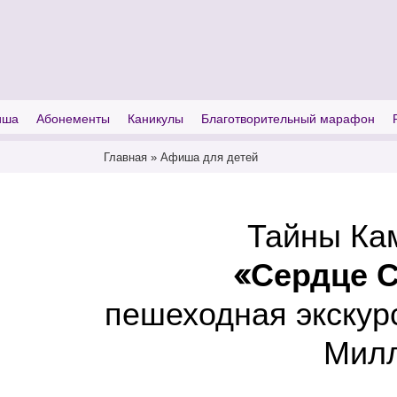
I'm looking for
product
in a size
size
иша
Абонементы
Каникулы
Благотворительный марафон
Главная
»
Афиша для детей
Тайны Ка
«Сердце 
пешеходная экскур
Милл