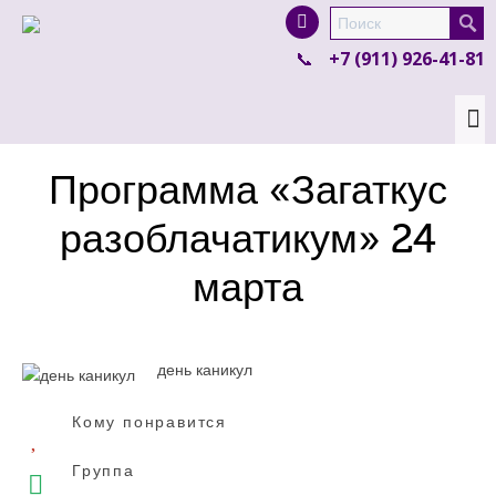
I'm looking for
product
in a size
size
.
+7 (911) 926-41-81
Show me the
colour
items.
Super Search
Программа «Загаткус
разоблачатикум» 24
марта
день каникул
Кому понравится
Группа