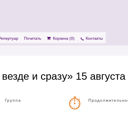
. Show me the
colour
items.
Репертуар
Почитать
Корзина (
0
)
Контакты
везде и сразу» 15 августа
Группа
Продолжительно