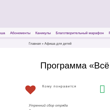
I'm looking for
product
in a size
size
иша
Абонементы
Каникулы
Благотворительный марафон
Главная
»
Афиша для детей
Программа «Всё 
Кому понравится
Утренний сбор отряда