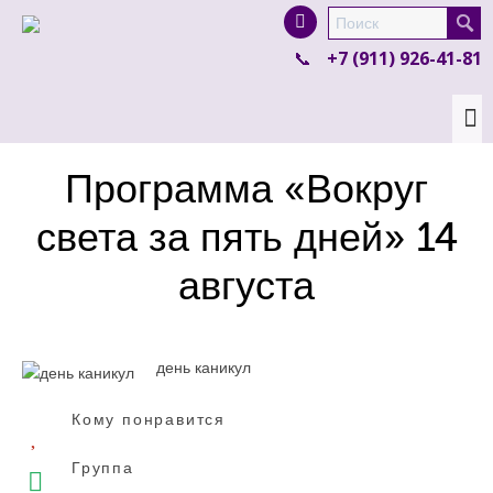
I'm looking for
product
in a size
size
.
+7 (911) 926-41-81
Show me the
colour
items.
Super Search
Программа «Вокруг
света за пять дней» 14
августа
день каникул
Кому понравится
Группа