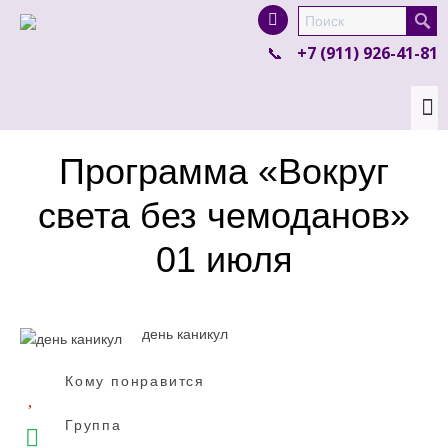
I'm looking for
product
in a size
size
.
+7 (911) 926-41-81
Show me the
colour
items.
Super Search
Программа «Вокруг
света без чемоданов»
01 июля
день каникул
Кому понравится
Группа