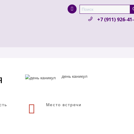
Super Search
+7 (911) 926-41
я
день каникул
сть
Место встречи