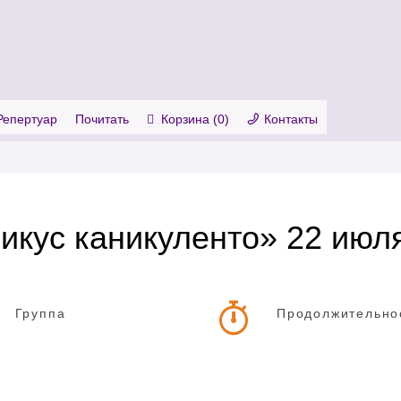
. Show me the
colour
items.
Репертуар
Почитать
Корзина (
0
)
Контакты
икус каникуленто» 22 июл
Группа
Продолжительно