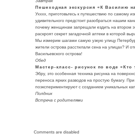
Завтрак
Пешеходная экскурсия «К Василию н
Ухххх, приготовьтесь к путешествию по самому из
удивительного предстоит разобраться нашим кани
почему женщинам запрещали ездить на втором э
раскроят секрет загадочной аптеки в которой вы
Мы измерим шагами самую узкую улицу Петербур
жители острова расстилали сена на улицах? И о
Васильевского острова!
Обед
Мастер-класс- рисунок по воде «Кто
Эбру, это особенная техника рисунка на поверхн
переноса ярких разводов на простую бумагу. Пр
поэкспериментируют с созданием уникальных капе
Полдник
Встреча с родителями
Comments are disabled