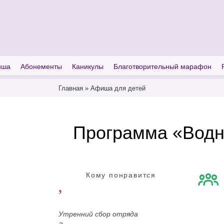
I'm looking for
product
in a size
size
иша
Абонементы
Каникулы
Благотворительный марафон
Главная
»
Афиша для детей
Программа «Водн
Кому понравится
Утренний сбор отряда