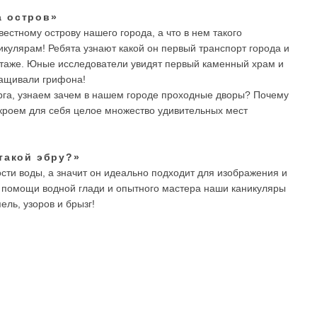
а остров»
вестному острову нашего города, а что в нем такого
кулярам! Ребята узнают какой он первый транспорт города и
таже. Юные исследователи увидят первый каменный храм и
ращивали грифона!
га, узнаем зачем в нашем городе проходные дворы? Почему
ткроем для себя целое множество удивительных мест
 такой эбру?»
ости воды, а значит он идеально подходит для изображения и
и помощи водной глади и опытного мастера наши каникуляры
ль, узоров и брызг!