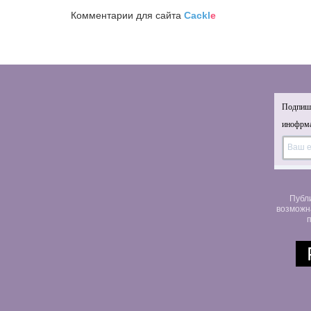
Комментарии для сайта
Cackl
e
Подпиши
инофрма
Публ
возможн
п