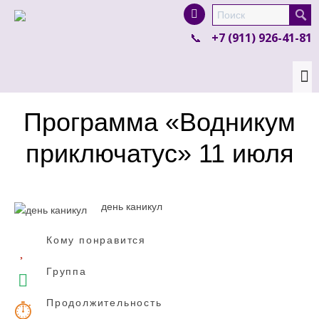
I'm looking for
product
in a size
size
.
+7 (911) 926-41-81
Show me the
colour
items.
Super Search
Программа «Водникум
приключатус» 11 июля
день каникул
Кому понравится
Группа
Продолжительность