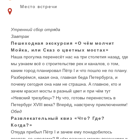
Место встречи
Утренний сбор отряда
Завтрак
Пешеходная экскурсия «О чём молчит
Мойка, или Сказ о цветных мостах»
Наша прогулка перенесёт нас на три столетия назад, где
мы узнаем всё о строительстве рек и каналов, о том,
каким город планировал Пётр I и что пошло не по плану.
Разберёмся, какая она, главная беда Петербурга, и
почему сегодня она нам не страшна. А главное, кто и
зачем красил мосты в разный цвет и при чём тут
«Невский трезубец»? Ну что, готовы перенестись в
Петербург XVIII века? Вперёд, навстречу приключениям!
Обед
Развлекательный квиз «Что? Где?
Когда?»
Откуда прибыл Пётр I и зачем ему понадобилось
воевать со шведами? В чём разница между весенними и