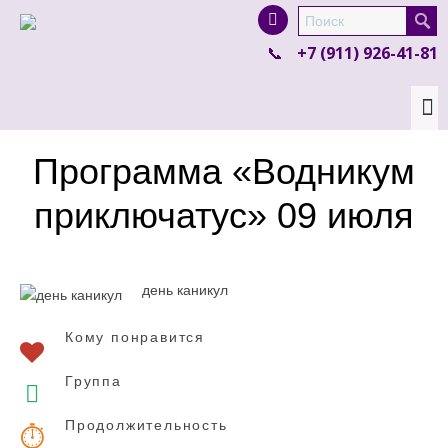
I'm looking for
product
in a size
size
.
+7 (911) 926-41-81
Show me the
colour
items.
Super Search
Программа «Водникум
приключатус» 09 июля
день каникул
Кому понравится
Группа
Продолжительность