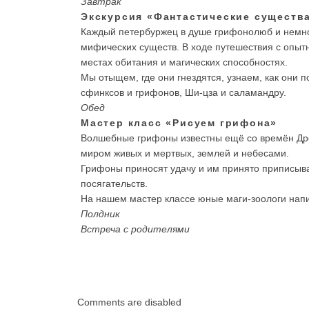
Завтрак
Экскурсия «Фантастические существа
Каждый петербуржец в душе грифонолюб и немно
мифических существ. В ходе путешествия с опыт
местах обитания и магических способностях.
Мы отыщем, где они гнездятся, узнаем, как они п
сфинксов и грифонов, Ши-цза и саламандру.
Обед
Мастер класс «Рисуем грифона»
Волшебные грифоны известны ещё со времён Дре
миром живых и мертвых, землей и небесами.
Грифоны приносят удачу и им принято приписыва
посягательств.
На нашем мастер классе юные маги-зоологи нап
Полдник
Встреча с родителями
Comments are disabled