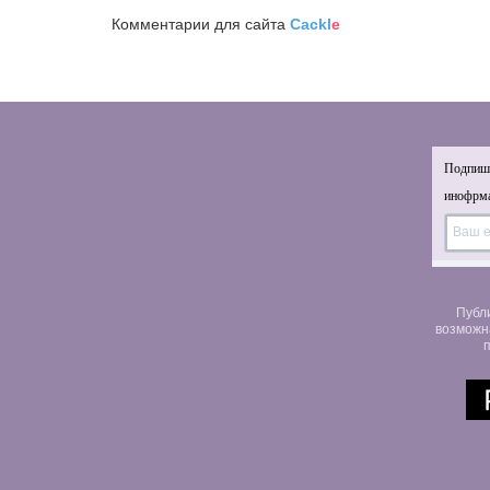
Комментарии для сайта
Cackl
e
Подпиши
инофрма
Публ
возможн
п