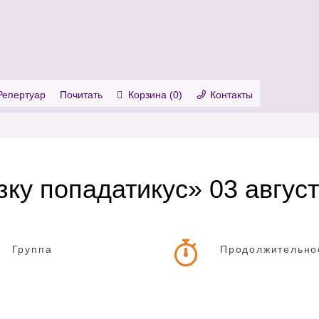
. Show me the
colour
items.
Репертуар
Почитать
Корзина (
0
)
Контакты
ку попадатикус» 03 авгус
Группа
Продолжительно