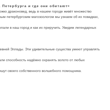
 Петербурга и где они обитают»
жко драконовед, ведь в нашем городе живёт множество
ным петербургским магозоологом мы узнаем об их повадках,
опали в наш город и как их приручить. Увидим легендарных
вней Эллады. Эти удивительные существа умеют управлять
ли способность надёжно охранять золото от любых
ишут своего собственного волшебного помощника.