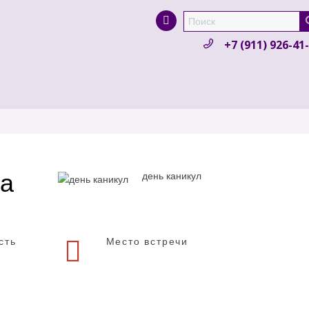
Super Search
+7 (911) 926-41
та
день каникул
сть
Место встречи