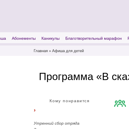
I'm looking for
product
in a size
size
иша
Абонементы
Каникулы
Благотворительный марафон
Главная
»
Афиша для детей
Программа «В сказ
Кому понравится
Утренний сбор отряда