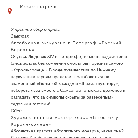
Место встречи
Утренний сбор отряда
Завтрак
Автобусная экскурсия в Петергоф «Русский
Версаль»
Очутись Людовик XIV в Петергофе, то мощь водомётов и
блеск золота без сомнений смогли бы поразить самого
«Короля-солнце». В ходе путешествия по Нижнему
парку юным героям предстоит полюбоваться на
знаменитый «Большой каскад» и «Шахматную гору»,
побороть льва вместе с Самсоном, отыскать драконов и
разгадать, что за символы скрыты за развесёлыми
садовыми затеями!
Обед
Художественный мастер-класс «В гостях у
Короля-солнце»
Абсолютная красота абсолютного монарха, какая она?
Людовик XIV фигура противоречивая, но в одном