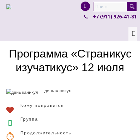
I'm looking for
product
in a size
size
.
+7 (911) 926-41-81
Show me the
colour
items.
Super Search
Программа «Страникус
изучатикус» 12 июля
день каникул
Кому понравится
Группа
Продолжительность