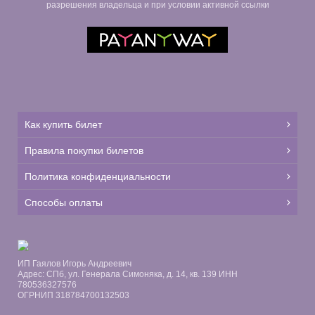
разрешения владельца и при условии активной ссылки
Как купить билет
Правила покупки билетов
Политика конфиденциальности
Способы оплаты
ИП Гаялов Игорь Андреевич
Адрес: СПб, ул. Генерала Симоняка, д. 14, кв. 139 ИНН
780536327576
ОГРНИП 318784700132503