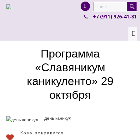
I'm looking for
product
in a size
size
.
+7 (911) 926-41-81
Show me the
colour
items.
Super Search
Программа
«Славяникум
каникуленто» 29
октября
день каникул
Кому понравится