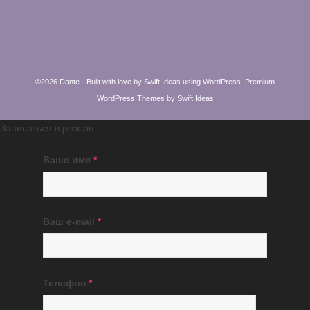
©2026 Dante · Built with love by
Swift Ideas
using
WordPress
.
Premium
WordPress Themes by Swift Ideas
Записаться в резерв
Ваше имя
*
Ваш e-mail
*
Телефон
*