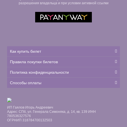
разрешения владельца и при условии активной ссылки
Как купить билет
Правила покупки билетов
Политика конфиденциальности
Способы оплаты
ИП Гаялов Игорь Андреевич
Адрес: СПб, ул. Генерала Симоняка, д. 14, кв. 139 ИНН
780536327576
ОГРНИП 318784700132503