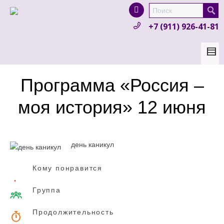
I'm looking for
product
in a size
size
.
+7 (911) 926-41-81
Show me the
colour
items.
Super Search
Программа «Россия –
моя история» 12 июня
день каникул
Кому понравится
Группа
Продолжительность