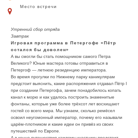
Место встречи
Утренний сбор отряда
Завтрак
Игровая программа в Петергофе «Пётр
остался бы доволен»
А вы смогли бы стать помощником самого Петра
Великого? Юные мастера готовы отправиться в
Петергоф — летнюю резиденцию императора.
Во время прогулки по Нижнему парку каникулярам
предстоит выяснить, какие распоряжения отдавал Пётр I
при создании Петергофа, зачем понадобилось копать
канал к морю и как удалось построить знаменитые
фонтаны, которые уже более трёхсот лет восхищают
гостей со всего мира. Мы узнаем, сколько ремёсел
освоил неугомонный император, почему его называли
царём-плотником и какие идеи он привёз из своих
путешествий по Европе.
А в конце путешествия каждому участнику предстоит