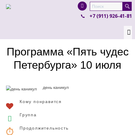
I'm looking for
product
in a size
size
.
+7 (911) 926-41-81
Show me the
colour
items.
Super Search
Программа «Пять чудес
Петербурга» 10 июля
день каникул
Кому понравится
Группа
Продолжительность