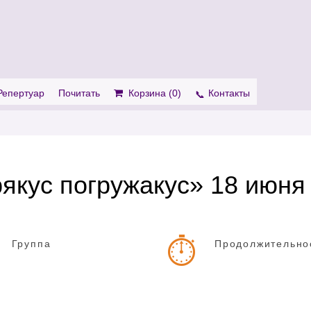
. Show me the
colour
items.
Репертуар
Почитать
Корзина (
0
)
Контакты
якус погружакус» 18 июня
Группа
Продолжительно