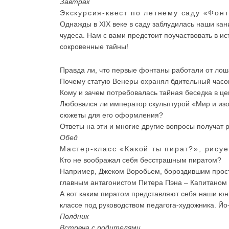
Завтрак
Экскурсия-квест по летнему саду «Фон
Однажды в XIX веке в саду заблудилась наши кан
чудеса. Нам с вами предстоит поучаствовать в ист
сокровенные тайны!
Правда ли, что первые фонтаны работали от ло
Почему статую Венеры охранял бдительный часо
Кому и зачем потребовалась тайная беседка в ц
Любовался ли император скульптурой «Мир и изо
сюжеты для его оформления?
Ответы на эти и многие другие вопросы получат 
Обед
Мастер-класс «Какой ты пират?», рисуе
Кто не воображал себя бесстрашным пиратом?
Например, Джеком Воробьем, бороздившим прос
главным антагонистом Питера Пэна – Капитаном
А вот каким пиратом представляют себя наши ю
классе под руководством педагога-художника. Йо-
Полдник
Встреча с родителями