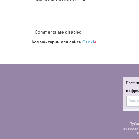
Comments are disabled
Комментарии для сайта
Cackl
e
Подпиши
инофрма
Публ
возможн
п