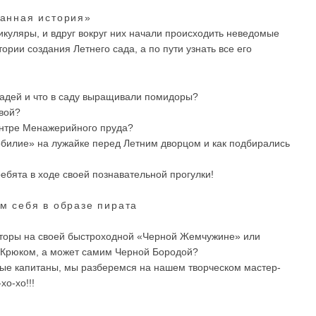
танная история»
икуляры, и вдруг вокруг них начали происходить неведомые
ории создания Летнего сада, а по пути узнать все его
шадей и что в саду выращивали помидоры?
вой?
ентре Менажерийного пруда?
билие» на лужайке перед Летним дворцом и как подбирались
ребята в ходе своей познавательной прогулки!
м себя в образе пирата
торы на своей быстроходной «Черной Жемчужине» или
 Крюком, а может самим Черной Бородой?
ные капитаны, мы разберемся на нашем творческом мастер-
хо-хо!!!