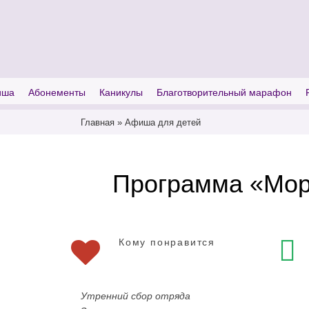
I'm looking for
product
in a size
size
иша
Абонементы
Каникулы
Благотворительный марафон
Главная
»
Афиша для детей
Программа «Мор
Кому понравится
Утренний сбор отряда