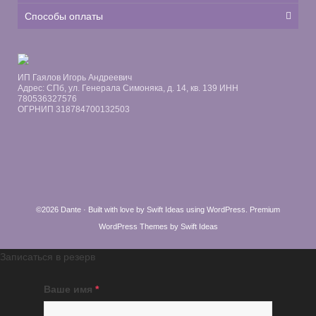
Способы оплаты
ИП Гаялов Игорь Андреевич
Адрес: СПб, ул. Генерала Симоняка, д. 14, кв. 139 ИНН
780536327576
ОГРНИП 318784700132503
©2026 Dante · Built with love by
Swift Ideas
using
WordPress
.
Premium
WordPress Themes by Swift Ideas
Записаться в резерв
Ваше имя
*