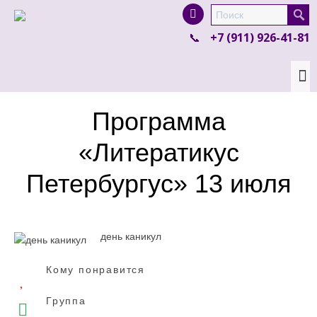
I'm looking for
product
in a size
size
.
+7 (911) 926-41-81
Show me the
colour
items.
Super Search
Программа
«Литератикус
Петербургус» 13 июля
день каникул
Кому понравится
Группа