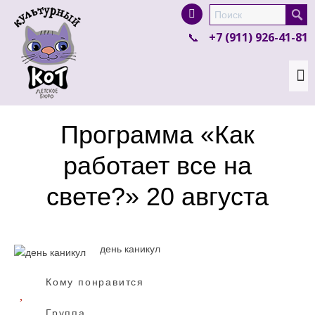
I'm looking for
product
in a size
size
.
+7 (911) 926-41-81
Show me the
colour
items.
Super Search
Программа «Как
работает все на
свете?» 20 августа
день каникул
Кому понравится
Группа