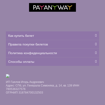
Как купить билет
Правила покупки билетов
Политика конфиденциальности
Способы оплаты
ИП Гаялов Игорь Андреевич
Адрес: СПб, ул. Генерала Симоняка, д. 14, кв. 139 ИНН
780536327576
ОГРНИП 318784700132503