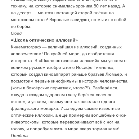
технику, на которую снималась хроника 80 лет назад. А
на десерт — монтаж настоящей старой плёнки на
монтажном столе! Взрослые завидуют, но мы их с собой
не берём.
Обед
«Школа оптических иллюзий»
Кинематограф — величайшая из иллюзий, созданных
человечеством! По крайней мере, до изобретения
интернета. В «Школе оптических иллюзий» мы узнаем о
великом русском изобретателе Иосифе Тимченко,
который создал киноаппарат раньше братьев Люмьер, и
посмотрим первые кинофильмы в истории человечества
(коты в боксёрских перчатках, чтооо?!). Разберёмся,
откуда в каждом здоровом глазу берётся «слепое
пятно», и узнаем, почему оно так веселило одного
французского монарха. Исследуем самые известные
оптические иллюзии, а ещё примерим волшебные очки-
инвертоскопы, которые переворачивают всё с ног на
голову, и попробуем жить в мире вверх тормашками!
Полдник